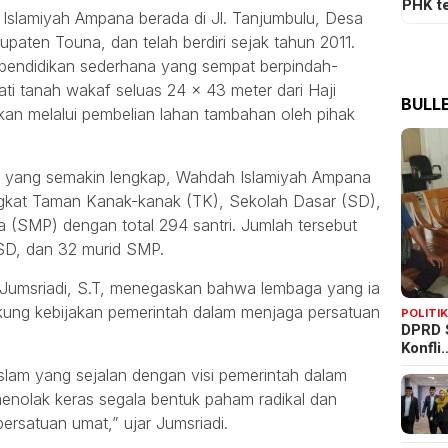
PHK t
 Islamiyah Ampana berada di Jl. Tanjumbulu, Desa
paten Touna, dan telah berdiri sejak tahun 2011.
n pendidikan sederhana yang sempat berpindah-
i tanah wakaf seluas 24 x 43 meter dari Haji
BULLE
n melalui pembelian lahan tambahan oleh pihak
a yang semakin lengkap, Wahdah Islamiyah Ampana
ingkat Taman Kanak-kanak (TK), Sekolah Dasar (SD),
(SMP) dengan total 294 santri. Jumlah tersebut
d SD, dan 32 murid SMP.
Jumsriadi, S.T, menegaskan bahwa lembaga yang ia
ung kebijakan pemerintah dalam menjaga persatuan
POLITI
DPRD 
Konfli
slam yang sejalan dengan visi pemerintah dalam
nolak keras segala bentuk paham radikal dan
rsatuan umat,” ujar Jumsriadi.