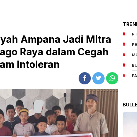
TREN
PT
yah Ampana Jadi Mitra
P
dago Raya dalam Cegah
M
am Intoleran
BU
P
BULL