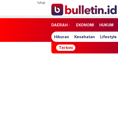
Loncat
tutup
ke
konten
DAERAH
EKONOMI
HUKUM
Hiburan
Kesehatan
Lifestyle
Terkini