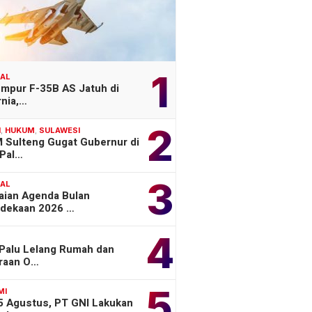
1
NAL
empur F-35B AS Jatuh di
rnia,…
2
H
,
HUKUM
,
SULAWESI
 Sulteng Gugat Gubernur di
Pal…
3
NAL
aian Agenda Bulan
dekaan 2026 …
4
 Palu Lelang Rumah dan
raan O…
5
MI
 5 Agustus, PT GNI Lakukan