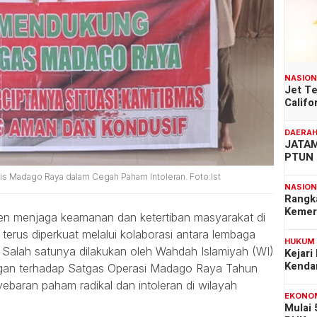
NASIO
Jet T
Califo
DAERA
JATAM
PTUN 
is Madago Raya dalam Cegah Paham Intoleran. Foto:Ist
NASIO
Rangk
Kemer
n menjaga keamanan dan ketertiban masyarakat di
erus diperkuat melalui kolaborasi antara lembaga
HUKUM
alah satunya dilakukan oleh Wahdah Islamiyah (WI)
Kejari
Kenda
an terhadap Satgas Operasi Madago Raya Tahun
aran paham radikal dan intoleran di wilayah
EKONO
Mulai