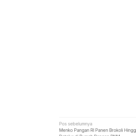
Navigasi
Pos sebelumnya
Menko Pangan RI Panen Brokoli Hing
pos