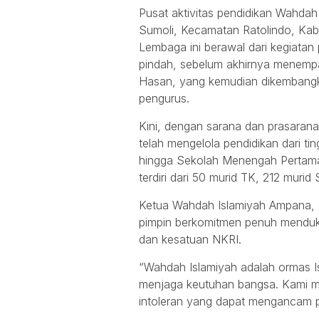
Pusat aktivitas pendidikan Wahdah
Sumoli, Kecamatan Ratolindo, Kabu
Lembaga ini berawal dari kegiata
pindah, sebelum akhirnya menempat
Hasan, yang kemudian dikembangka
pengurus.
Kini, dengan sarana dan prasaran
telah mengelola pendidikan dari t
hingga Sekolah Menengah Pertama 
terdiri dari 50 murid TK, 212 muri
Ketua Wahdah Islamiyah Ampana, 
pimpin berkomitmen penuh menduk
dan kesatuan NKRI.
“Wahdah Islamiyah adalah ormas I
menjaga keutuhan bangsa. Kami me
intoleran yang dapat mengancam pe