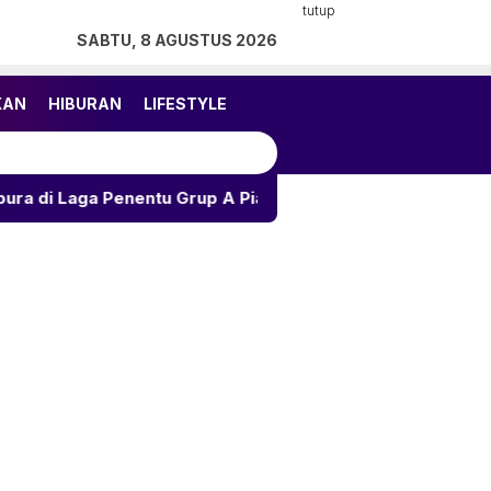
tutup
SABTU, 8 AGUSTUS 2026
KAN
HIBURAN
LIFESTYLE
ntu Grup A Piala AFF 2026
Ramalan Asmara 12 Zodiak