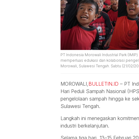
PT Indonesia Morowali Industrial Park (IMI
memperluas edukasi dan kolaborasi pengelo
Morowali, Sulawesi Tengah. Sabtu (21/02/202
MOROWALI,
BULLETIN.ID
– PT Ind
Hari Peduli Sampah Nasional (HP
pengelolaan sampah hingga ke sek
Sulawesi Tengah.
Langkah ini menegaskan komitmen 
industri berkelanjutan.
Selama tiga hari, 13–15 Februari 