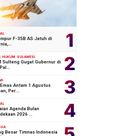
1
NAL
empur F-35B AS Jatuh di
rnia,…
2
H
,
HUKUM
,
SULAWESI
 Sulteng Gugat Gubernur di
Pal…
3
MI
 Emas Antam 1 Agustus
han, Per…
4
NAL
aian Agenda Bulan
dekaan 2026 …
5
AGA
ng Besar Timnas Indonesia