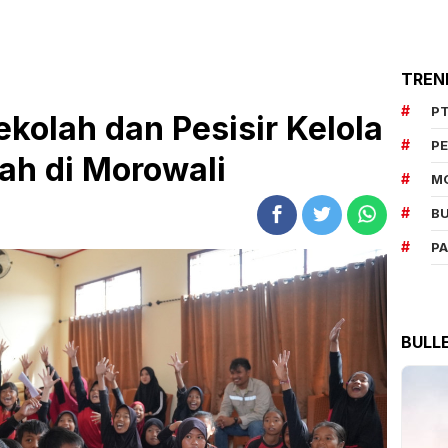
TREN
PT
ekolah dan Pesisir Kelola
P
h di Morowali
M
BU
P
BULL