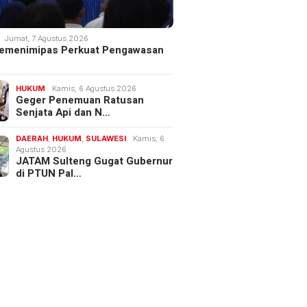
Jumat, 7 Agustus 2026
 Kemenimipas Perkuat Pengawasan
HUKUM
Kamis, 6 Agustus 2026
Geger Penemuan Ratusan
Senjata Api dan N…
DAERAH
,
HUKUM
,
SULAWESI
Kamis, 6
Agustus 2026
JATAM Sulteng Gugat Gubernur
di PTUN Pal…