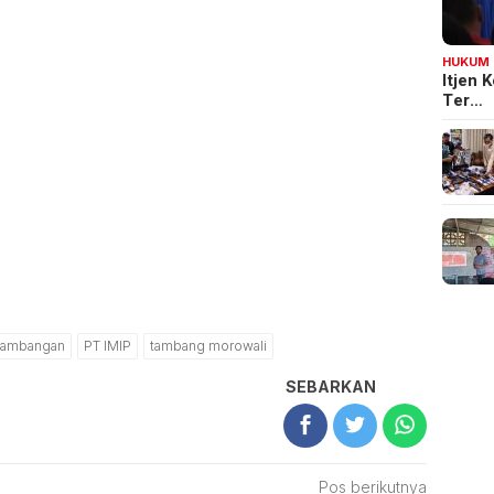
HUKUM
Itjen
Ter…
tambangan
PT IMIP
tambang morowali
SEBARKAN
Pos berikutnya