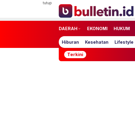
Loncat
tutup
ke
konten
DAERAH
EKONOMI
HUKUM
Hiburan
Kesehatan
Lifestyle
Terkini
Timnas Indon