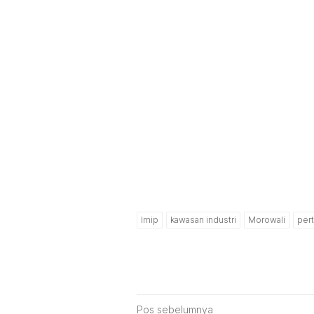
Imip
kawasan industri
Morowali
per
Navigasi
Pos sebelumnya