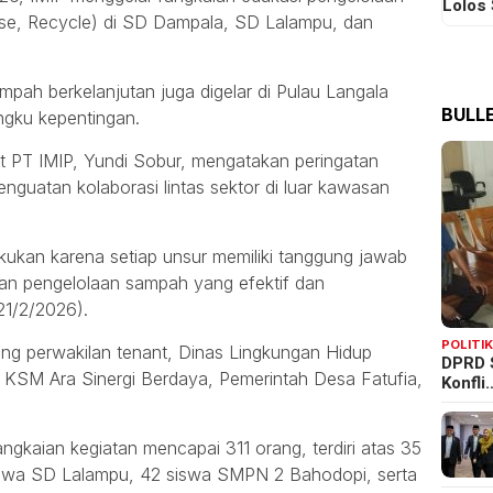
Lolos
se, Recycle) di SD Dampala, SD Lalampu, dan
ampah berkelanjutan juga digelar di Pulau Langala
BULLE
ngku kepentingan.
 PT IMIP, Yundi Sobur, mengatakan peringatan
nguatan kolaborasi lintas sektor di luar kawasan
lakukan karena setiap unsur memiliki tanggung jawab
kan pengelolaan sampah yang efektif dan
(21/2/2026).
POLITI
ng perwakilan tenant, Dinas Lingkungan Hidup
DPRD 
, KSM Ara Sinergi Berdaya, Pemerintah Desa Fatufia,
Konfli
angkaian kegiatan mencapai 311 orang, terdiri atas 35
iswa SD Lalampu, 42 siswa SMPN 2 Bahodopi, serta