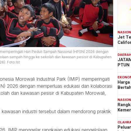
NASIO
Jet T
Califo
P) memperingati Hari Peduli Sampah Nasional (HPSN) 2026 dengan
DAERA
laan sampah hingga ke sekolah dan kawasan pesisir di Kabupaten
JATAM
6). Foto:Ist
PTUN 
EKONO
onesia Morowali Industrial Park (IMIP) memperingati
Harga
SN) 2026 dengan memperluas edukasi dan kolaborasi
Berta
olah dan kawasan pesisir di Kabupaten Morowali,
NASIO
Rangk
Kemer
kawasan industri tersebut dalam mendorong praktik
OLAHR
Pelua
2026, IMIP menggelar rangkaian edukasi pengelolaan