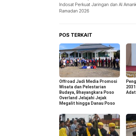
Indosat Perkuat Jaringan dan AI Aman
pos
Ramadan 2026
POS TERKAIT
Offroad Jadi Media Promosi
Peng
Wisata dan Pelestarian
2031
Budaya, Bhayangkara Poso
Adat
Overland Jelajahi Jejak
Megalit hingga Danau Poso