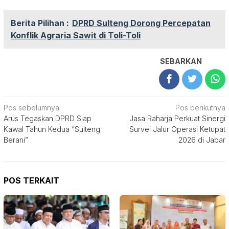
Berita Pilihan :
DPRD Sulteng Dorong Percepatan
Konflik Agraria Sawit di Toli-Toli
SEBARKAN
Navigasi
Pos sebelumnya
Pos berikutnya
Arus Tegaskan DPRD Siap
Jasa Raharja Perkuat Sinergi
pos
Kawal Tahun Kedua “Sulteng
Survei Jalur Operasi Ketupat
Berani”
2026 di Jabar
POS TERKAIT