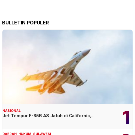
BULLETIN POPULER
1
NASIONAL
Jet Tempur F-35B AS Jatuh di California,…
DAERAH
,
HUKUM
,
SULAWESI