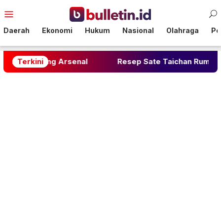
Loncat
Menu
ke
Mobile
konten
Daerah
Ekonomi
Hukum
Nasional
Olahraga
Pol
bung Arsenal
Terkini
Resep Sate Taichan Rumahan: Rahasi