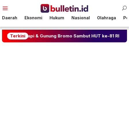
Loncat
Menu
ke
Mobile
konten
Daerah
Ekonomi
Hukum
Nasional
Olahraga
Pol
api & Gunung Bromo Sambut HUT ke-81 RI
Terkini
BLACKPINK