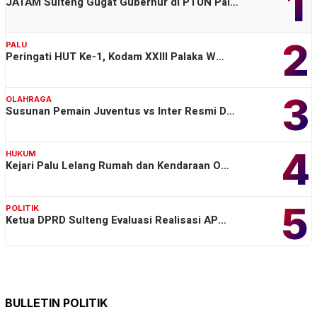
1
JATAM Sulteng Gugat Gubernur di PTUN Pal…
2
PALU
Peringati HUT Ke-1, Kodam XXIII Palaka W…
3
OLAHRAGA
Susunan Pemain Juventus vs Inter Resmi D…
4
HUKUM
Kejari Palu Lelang Rumah dan Kendaraan O…
5
POLITIK
Ketua DPRD Sulteng Evaluasi Realisasi AP…
BULLETIN POLITIK