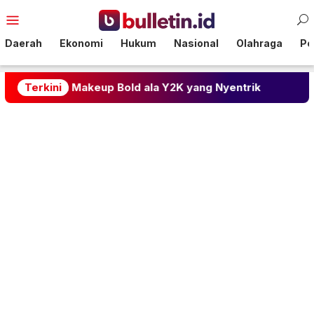
Loncat
Menu
ke
Mobile
konten
Daerah
Ekonomi
Hukum
Nasional
Olahraga
Pol
en Makeup Bold ala Y2K yang Nyentrik
Terkini
Harga Emas 1 G