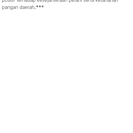
positif terhadap kesejahteraan petani serta ketahanan
pangan daerah
.***