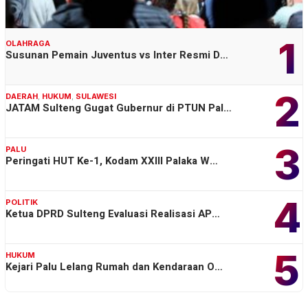
1
OLAHRAGA
Susunan Pemain Juventus vs Inter Resmi D…
2
DAERAH
,
HUKUM
,
SULAWESI
JATAM Sulteng Gugat Gubernur di PTUN Pal…
3
PALU
Peringati HUT Ke-1, Kodam XXIII Palaka W…
4
POLITIK
Ketua DPRD Sulteng Evaluasi Realisasi AP…
5
HUKUM
Kejari Palu Lelang Rumah dan Kendaraan O…