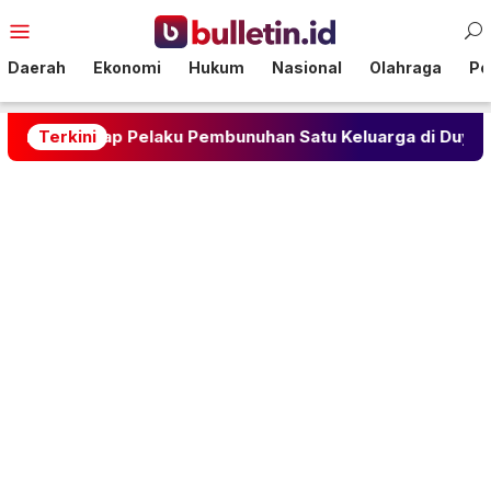
Loncat
Menu
ke
Mobile
konten
Daerah
Ekonomi
Hukum
Nasional
Olahraga
Pol
p Pelaku Pembunuhan Satu Keluarga di Duyu
Terkini
Mahasi