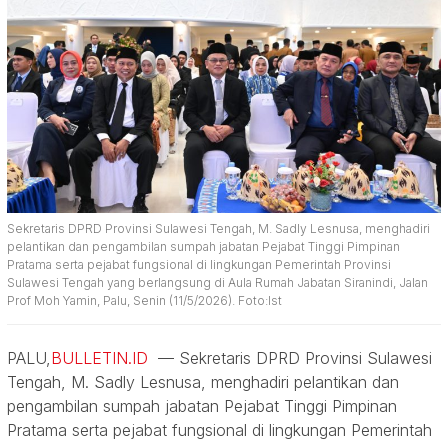
Sekretaris DPRD Provinsi Sulawesi Tengah, M. Sadly Lesnusa, menghadiri
pelantikan dan pengambilan sumpah jabatan Pejabat Tinggi Pimpinan
Pratama serta pejabat fungsional di lingkungan Pemerintah Provinsi
Sulawesi Tengah yang berlangsung di Aula Rumah Jabatan Siranindi, Jalan
Prof Moh Yamin, Palu, Senin (11/5/2026). Foto:Ist
PALU,
BULLETIN.ID
— Sekretaris DPRD Provinsi Sulawesi
Tengah, M. Sadly Lesnusa, menghadiri pelantikan dan
pengambilan sumpah jabatan Pejabat Tinggi Pimpinan
Pratama serta pejabat fungsional di lingkungan Pemerintah