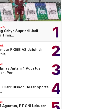
1
AGA
g Cahya Supriadi Jadi
er Timn…
2
NAL
empur F-35B AS Jatuh di
rnia,…
3
MI
 Emas Antam 1 Agustus
han, Per…
4
H
3 Hari! Diskon Besar Sports
o…
5
MI
 5 Agustus, PT GNI Lakukan