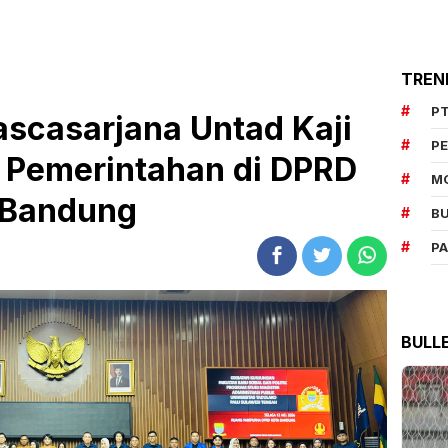
TREN
PT
scasarjana Untad Kaji
P
al Pemerintahan di DPRD
M
Bandung
BU
P
BULL