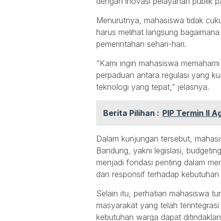
dengan inovasi pelayanan publik pal
Menurutnya, mahasiswa tidak cukup
harus melihat langsung bagaimana i
pemerintahan sehari-hari.
“Kami ingin mahasiswa memahami ba
perpaduan antara regulasi yang k
teknologi yang tepat,” jelasnya.
Berita Pilihan :
PIP Termin II 
Dalam kunjungan tersebut, mahasi
Bandung, yakni legislasi, budgeting,
menjadi fondasi penting dalam me
dan responsif terhadap kebutuhan
Selain itu, perhatian mahasiswa tu
masyarakat yang telah terintegras
kebutuhan warga dapat ditindaklanj