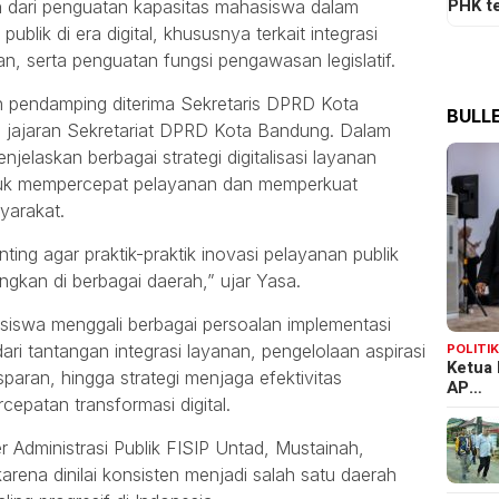
PHK t
n dari penguatan kapasitas mahasiswa dalam
lik di era digital, khususnya terkait integrasi
an, serta penguatan fungsi pengawasan legislatif.
pendamping diterima Sekretaris DPRD Kota
BULLE
 jajaran Sekretariat DPRD Kota Bandung. Dalam
laskan berbagai strategi digitalisasi layanan
tuk mempercepat pelayanan dan memperkuat
yarakat.
nting agar praktik-praktik inovasi pelayanan publik
angkan di berbagai daerah,” ujar Yasa.
siswa menggali berbagai persoalan implementasi
dari tantangan integrasi layanan, pengelolaan aspirasi
POLITI
Ketua 
paran, hingga strategi menjaga efektivitas
AP…
cepatan transformasi digital.
 Administrasi Publik FISIP Untad, Mustainah,
rena dinilai konsisten menjadi salah satu daerah