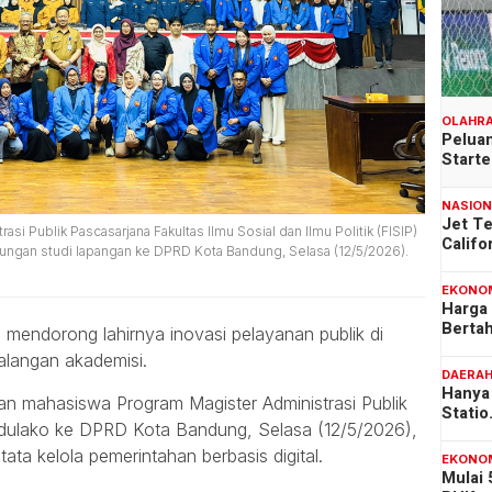
OLAHR
Peluan
Start
NASIO
Jet T
i Publik Pascasarjana Fakultas Ilmu Sosial dan Ilmu Politik (FISIP)
Califo
jungan studi lapangan ke DPRD Kota Bandung, Selasa (12/5/2026).
EKONO
Harga
Berta
endorong lahirnya inovasi pelayanan publik di
kalangan akademisi.
DAERA
Hanya 
gan mahasiswa Program Magister Administrasi Publik
Stati
adulako ke DPRD Kota Bandung, Selasa (12/5/2026),
ata kelola pemerintahan berbasis digital.
EKONO
Mulai