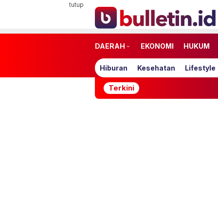
Loncat
tutup
ke
konten
DAERAH
EKONOMI
HUKUM
Hiburan
Kesehatan
Lifestyle
Terkini
Mulai Musi