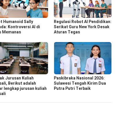
t Humanoid Sally
Regulasi Robot AI Pendidikan:
nda: Kontroversi AI di
Serikat Guru New York Desak
s Memanas
Aturan Tegas
ak Jurusan Kuliah
Paskibraka Nasional 2026:
sali, Berikut adalah
Sulawesi Tengah Kirim Dua
ar lengkap jurusan kuliah
Putra Putri Terbaik
sali