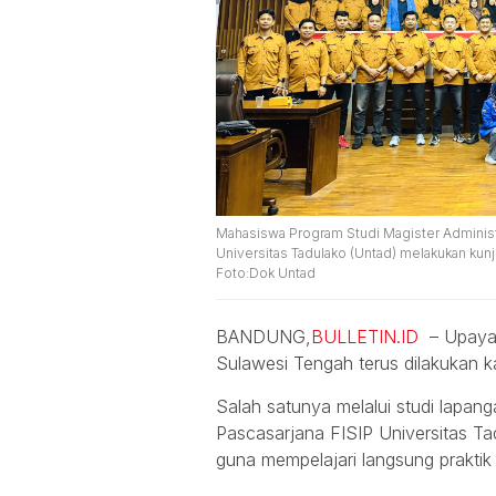
Mahasiswa Program Studi Magister Administras
Universitas Tadulako (Untad) melakukan kun
Foto:Dok Untad
BANDUNG,
BULLETIN.ID
– Upaya m
Sulawesi Tengah terus dilakukan 
Salah satunya melalui studi lapan
Pascasarjana FISIP Universitas T
guna mempelajari langsung praktik t