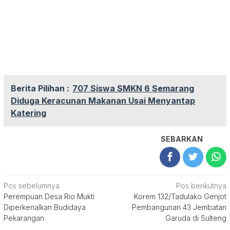
Berita Pilihan :
707 Siswa SMKN 6 Semarang
Diduga Keracunan Makanan Usai Menyantap
Katering
SEBARKAN
Navigasi
Pos sebelumnya
Pos berikutnya
Perempuan Desa Rio Mukti
Korem 132/Tadulako Genjot
pos
Diperkenalkan Budidaya
Pembangunan 43 Jembatan
Pekarangan
Garuda di Sulteng