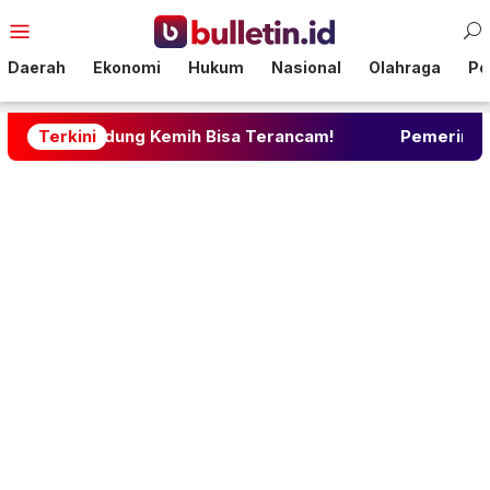
Loncat
Menu
ke
Mobile
konten
Daerah
Ekonomi
Hukum
Nasional
Olahraga
Pol
ung Kemih Bisa Terancam!
Terkini
Pemerintah Siapkan Perli