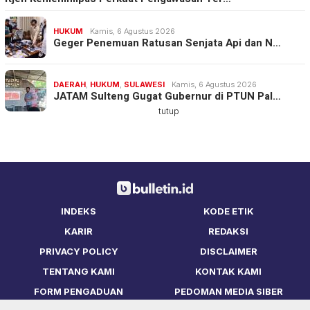
HUKUM
Kamis, 6 Agustus 2026
Geger Penemuan Ratusan Senjata Api dan N…
DAERAH
,
HUKUM
,
SULAWESI
Kamis, 6 Agustus 2026
JATAM Sulteng Gugat Gubernur di PTUN Pal…
tutup
INDEKS
KODE ETIK
KARIR
REDAKSI
PRIVACY POLICY
DISCLAIMER
TENTANG KAMI
KONTAK KAMI
FORM PENGADUAN
PEDOMAN MEDIA SIBER