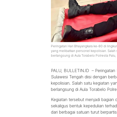
Peringatan Hari Bhayangkara ke-80 di lingku
yang melibatkan personel kepolisian. Salah s
berlangsung di Aula Torabelo Polresta Palu, 
PALU, BULLETIN.ID – Peringatan H
Sulawesi Tengah diisi dengan berb
kepolisian. Salah satu kegiatan ya
berlangsung di Aula Torabelo Polre
Kegiatan tersebut menjadi bagian 
sekaligus bentuk kepedulian terh
dari berbagai satuan turut berparti