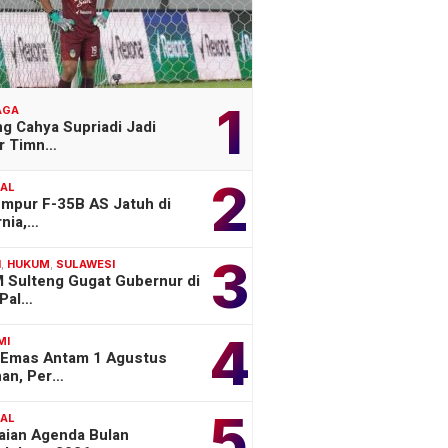
1
AGA
g Cahya Supriadi Jadi
er Timn…
2
NAL
empur F-35B AS Jatuh di
rnia,…
3
H
,
HUKUM
,
SULAWESI
 Sulteng Gugat Gubernur di
Pal…
4
MI
 Emas Antam 1 Agustus
han, Per…
5
NAL
aian Agenda Bulan