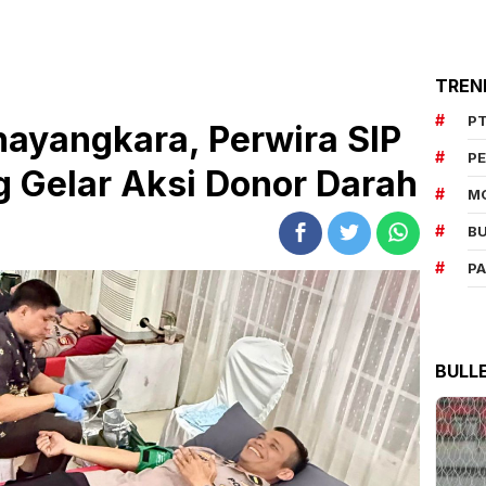
TREN
PT
ayangkara, Perwira SIP
P
g Gelar Aksi Donor Darah
M
BU
P
BULL