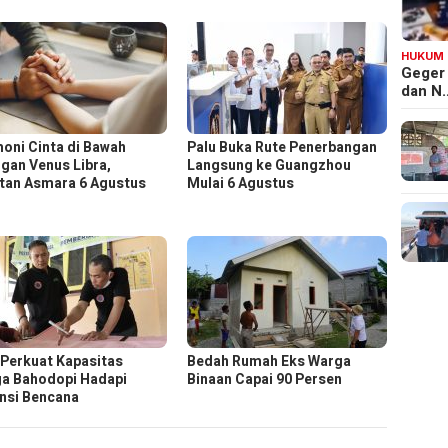
HUKUM
Geger
dan N
oni Cinta di Bawah
Palu Buka Rute Penerbangan
gan Venus Libra,
Langsung ke Guangzhou
tan Asmara 6 Agustus
Mulai 6 Agustus
 Perkuat Kapasitas
Bedah Rumah Eks Warga
a Bahodopi Hadapi
Binaan Capai 90 Persen
nsi Bencana