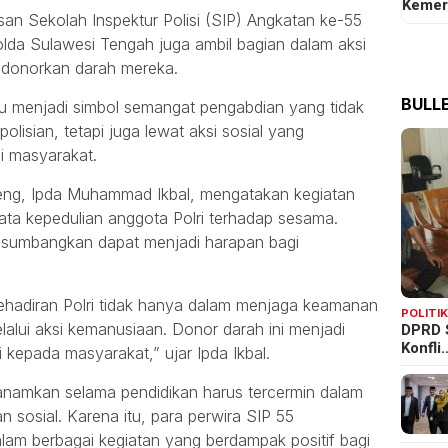
Kemer
san Sekolah Inspektur Polisi (SIP) Angkatan ke-55
lda Sulawesi Tengah juga ambil bagian dalam aksi
donorkan darah mereka.
BULLE
tu menjadi simbol semangat pengabdian yang tidak
olisian, tetapi juga lewat aksi sosial yang
i masyarakat.
eng, Ipda Muhammad Ikbal, mengatakan kegiatan
ta kepedulian anggota Polri terhadap sesama.
isumbangkan dapat menjadi harapan bagi
hadiran Polri tidak hanya dalam menjaga keamanan
POLITI
DPRD 
elalui aksi kemanusiaan. Donor darah ini menjadi
Konfli
 kepada masyarakat,” ujar Ipda Ikbal.
anamkan selama pendidikan harus tercermin dalam
 sosial. Karena itu, para perwira SIP 55
alam berbagai kegiatan yang berdampak positif bagi