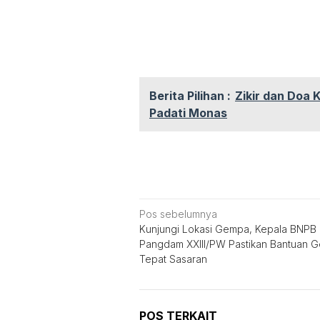
Berita Pilihan :
Zikir dan Doa 
Padati Monas
Navigasi
Pos sebelumnya
Kunjungi Lokasi Gempa, Kepala BNPB
pos
Pangdam XXIII/PW Pastikan Bantuan 
Tepat Sasaran
POS TERKAIT