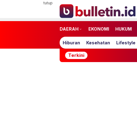
Loncat
tutup
ke
konten
DAERAH
EKONOMI
HUKUM
Hiburan
Kesehatan
Lifestyle
Terkini
1.70