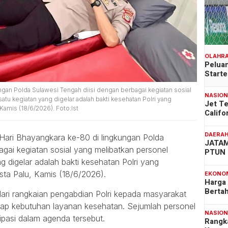
OLAHR
Peluan
Start
ngan Polda Sulawesi Tengah diisi dengan berbagai kegiatan sosial
NASIO
atu kegiatan yang digelar adalah bakti kesehatan Polri yang
Jet T
Kamis (18/6/2026). Foto:Ist
Califo
DAERA
ari Bhayangkara ke-80 di lingkungan Polda
JATAM
agai kegiatan sosial yang melibatkan personel
PTUN 
ng digelar adalah bakti kesehatan Polri yang
sta Palu, Kamis (18/6/2026).
EKONO
Harga
Berta
dari rangkaian pengabdian Polri kepada masyarakat
adap kebutuhan layanan kesehatan. Sejumlah personel
NASIO
sipasi dalam agenda tersebut.
Rangk