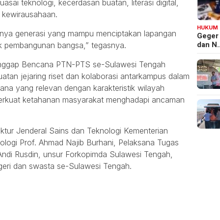
sai teknologi, kecerdasan buatan, literasi digital,
a kewirausahaan.
HUKUM
irnya generasi yang mampu menciptakan lapangan
Geger
dan N
ak pembangunan bangsa,” tegasnya.
Tanggap Bencana PTN-PTS se-Sulawesi Tengah
uatan jejaring riset dan kolaborasi antarkampus dalam
cana yang relevan dengan karakteristik wilayah
perkuat ketahanan masyarakat menghadapi ancaman
irektur Jenderal Sains dan Teknologi Kementerian
nologi Prof. Ahmad Najib Burhani, Pelaksana Tugas
 Andi Rusdin, unsur Forkopimda Sulawesi Tengah,
egeri dan swasta se-Sulawesi Tengah.