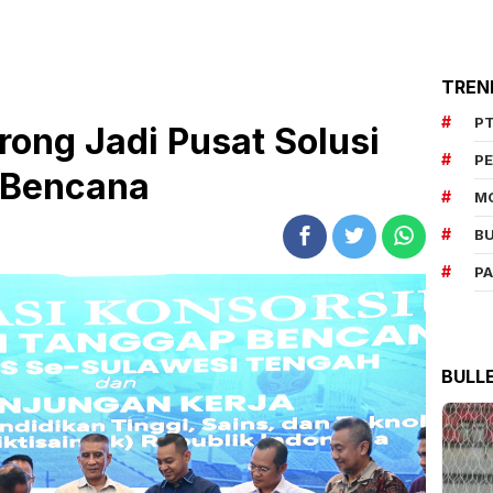
TREN
PT
ong Jadi Pusat Solusi
P
Bencana
M
BU
P
BULL