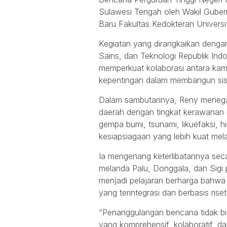
Sulawesi Tengah oleh Wakil Gubern
Baru Fakultas Kedokteran Universi
Kegiatan yang dirangkaikan dengan
Sains, dan Teknologi Republik Indon
memperkuat kolaborasi antara ka
kepentingan dalam membangun sist
Dalam sambutannya, Reny menega
daerah dengan tingkat kerawanan
gempa bumi, tsunami, likuefaksi,
kesiapsiagaan yang lebih kuat mel
Ia mengenang keterlibatannya se
melanda Palu, Donggala, dan Sigi
menjadi pelajaran berharga bah
yang terintegrasi dan berbasis riset
“Penanggulangan bencana tidak bis
yang komprehensif, kolaboratif, d