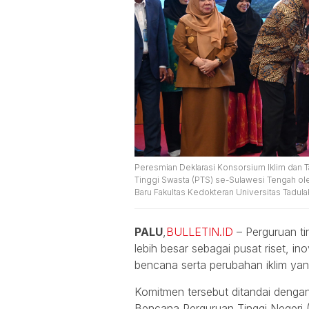
Peresmian Deklarasi Konsorsium Iklim dan 
Tinggi Swasta (PTS) se-Sulawesi Tengah ole
Baru Fakultas Kedokteran Universitas Tadulak
PALU
,
BULLETIN.ID
– Perguruan ti
lebih besar sebagai pusat riset, 
bencana serta perubahan iklim yan
Komitmen tersebut ditandai denga
Bencana Perguruan Tinggi Negeri 