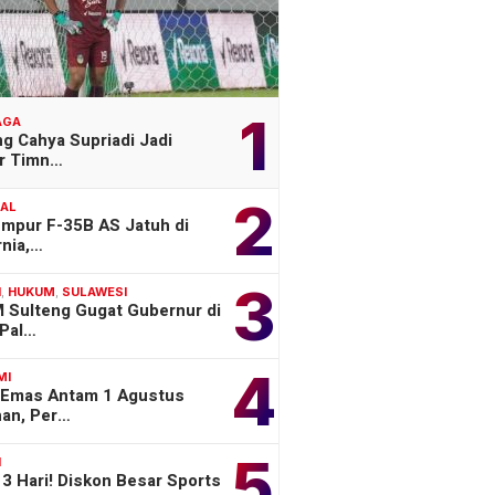
1
AGA
g Cahya Supriadi Jadi
er Timn…
2
NAL
empur F-35B AS Jatuh di
rnia,…
3
H
,
HUKUM
,
SULAWESI
 Sulteng Gugat Gubernur di
Pal…
4
MI
 Emas Antam 1 Agustus
han, Per…
5
H
3 Hari! Diskon Besar Sports