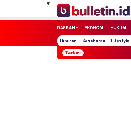
Loncat
tutup
ke
konten
DAERAH
EKONOMI
HUKUM
Hiburan
Kesehatan
Lifestyle
Terkini