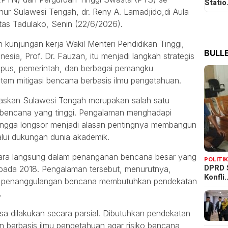
Stati
ur Sulawesi Tengah, dr. Reny A. Lamadjido,di Aula
tas Tadulako, Senin (22/6/2026).
 kunjungan kerja Wakil Menteri Pendidikan Tinggi,
BULLE
esia, Prof. Dr. Fauzan, itu menjadi langkah strategis
mpus, pemerintah, dan berbagai pemangku
em mitigasi bencana berbasis ilmu pengetahuan.
skan Sulawesi Tengah merupakan salah satu
 bencana yang tinggi. Pengalaman menghadapi
 hingga longsor menjadi alasan pentingnya membangun
alui dukungan dunia akademik.
cara langsung dalam penanganan bencana besar yang
POLITI
DPRD 
 pada 2018. Pengalaman tersebut, menurutnya,
Konfli
wa penanggulangan bencana membutuhkan pendekatan
.
a dilakukan secara parsial. Dibutuhkan pendekatan
an berbasis ilmu pengetahuan agar risiko bencana