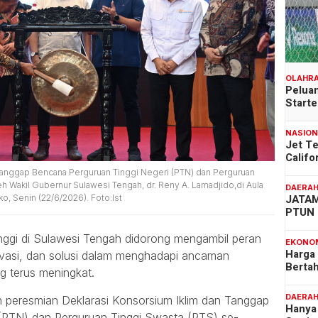
OLAHR
Peluan
Start
NASIO
Jet T
Califo
Tanggap Bencana Perguruan Tinggi Negeri (PTN) dan Perguruan
h Wakil Gubernur Sulawesi Tengah, dr. Reny A. Lamadjido,di Aula
DAERA
JATAM
o, Senin (22/6/2026). Foto:Ist
PTUN 
nggi di Sulawesi Tengah didorong mengambil peran
EKONO
Harga
inovasi, dan solusi dalam menghadapi ancaman
Berta
g terus meningkat.
DAERA
n peresmian Deklarasi Konsorsium Iklim dan Tanggap
Hanya 
(PTN) dan Perguruan Tinggi Swasta (PTS) se-