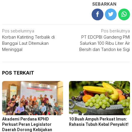
SEBARKAN
Navigasi
Pos sebelumnya
Pos berikutnya
Korban Katinting Terbalik di
PT EDCPBI Gandeng PMI
pos
Banggai Laut Ditemukan
Salurkan 100 Ribu Liter Air
Meninggal
Bersih dan Tandon ke Sigi
POS TERKAIT
Akademi Perdana KPHD
10 Buah Ampuh Perkuat Imun:
Perkuat Peran Legislator
Rahasia Tubuh Kebal Penyakit!
Daerah Dorong Kebijakan