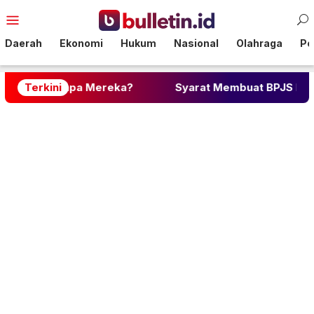
Loncat
Menu
ke
Mobile
konten
Daerah
Ekonomi
Hukum
Nasional
Olahraga
Pol
apa Mereka?
Terkini
Syarat Membuat BPJS Kesehatan: Lengk