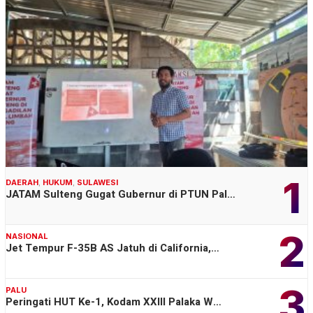
1
DAERAH
,
HUKUM
,
SULAWESI
JATAM Sulteng Gugat Gubernur di PTUN Pal…
2
NASIONAL
Jet Tempur F-35B AS Jatuh di California,…
3
PALU
Peringati HUT Ke-1, Kodam XXIII Palaka W…