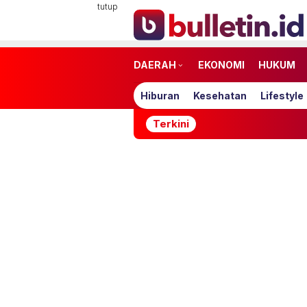
Loncat
tutup
ke
konten
DAERAH
EKONOMI
HUKUM
Hiburan
Kesehatan
Lifestyle
Terkini