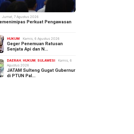
Jumat, 7 Agustus 2026
 Kemenimipas Perkuat Pengawasan
HUKUM
Kamis, 6 Agustus 2026
Geger Penemuan Ratusan
Senjata Api dan N…
DAERAH
,
HUKUM
,
SULAWESI
Kamis, 6
Agustus 2026
JATAM Sulteng Gugat Gubernur
di PTUN Pal…