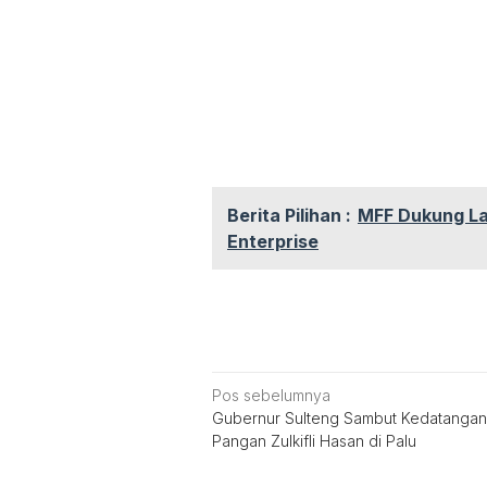
Berita Pilihan :
MFF Dukung La
Enterprise
Navigasi
Pos sebelumnya
Gubernur Sulteng Sambut Kedatanga
pos
Pangan Zulkifli Hasan di Palu