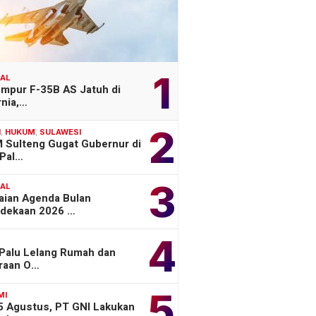
1
NAL
empur F-35B AS Jatuh di
rnia,…
2
H
,
HUKUM
,
SULAWESI
 Sulteng Gugat Gubernur di
Pal…
3
NAL
aian Agenda Bulan
dekaan 2026 …
4
 Palu Lelang Rumah dan
raan O…
5
MI
 5 Agustus, PT GNI Lakukan