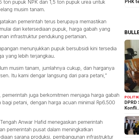
PHK t
,5 ton pupuk NPK dan 1,5 ton pupuk urea untuk
elang musim tanam.
gatakan pemerintah terus berupaya memastikan
 mulai dari ketersediaan pupuk, harga gabah yang
BULLE
n infrastruktur pendukung pertanian.
apangan menunjukkan pupuk bersubsidi kini tersedia
 yang lebih terjangkau.
ebelum musim tanam, jumlahnya cukup, dan harganya
en. Itu kami dengar langsung dari para petani,”
, pemerintah juga berkomitmen menjaga harga gabah
POLITI
DPRD 
 bagi petani, dengan harga acuan minimal Rp6.500
Konfli
i Tengah Anwar Hafid menegaskan pemerintah
ngan pemerintah pusat dalam meningkatkan
ediaan sarana produksi, pembangunan infrastruktur