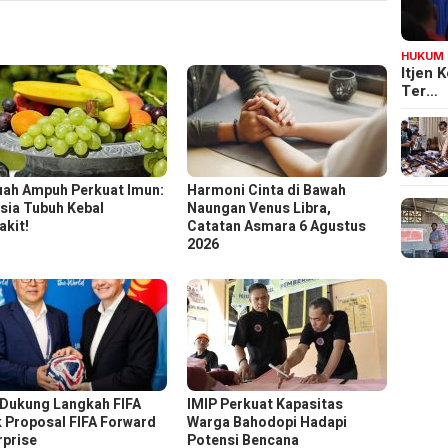
HUKUM
Itjen
Ter…
uah Ampuh Perkuat Imun:
Harmoni Cinta di Bawah
sia Tubuh Kebal
Naungan Venus Libra,
akit!
Catatan Asmara 6 Agustus
2026
Dukung Langkah FIFA
IMIP Perkuat Kapasitas
k Proposal FIFA Forward
Warga Bahodopi Hadapi
rprise
Potensi Bencana