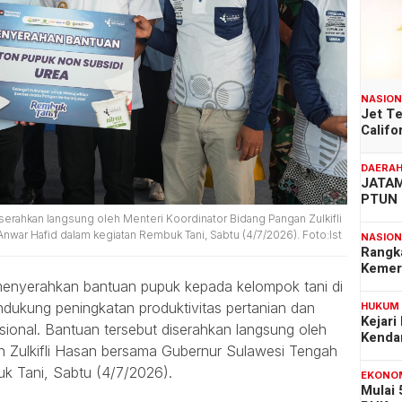
NASIO
Jet T
Califo
DAERA
JATAM
PTUN 
serahkan langsung oleh Menteri Koordinator Bidang Pangan Zulkifli
war Hafid dalam kegiatan Rembuk Tani, Sabtu (4/7/2026). Foto:Ist
NASIO
Rangk
Kemer
enyerahkan bantuan pupuk kepada kelompok tani di
dukung peningkatan produktivitas pertanian dan
HUKUM
Kejari
onal. Bantuan tersebut diserahkan langsung oleh
Kenda
n Zulkifli Hasan bersama Gubernur Sulawesi Tengah
k Tani, Sabtu (4/7/2026).
EKONO
Mulai