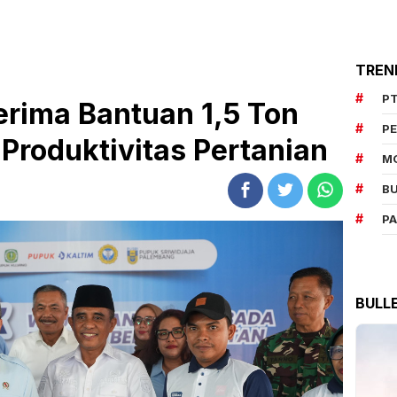
TREN
PT
Terima Bantuan 1,5 Ton
P
Produktivitas Pertanian
M
BU
P
BULL