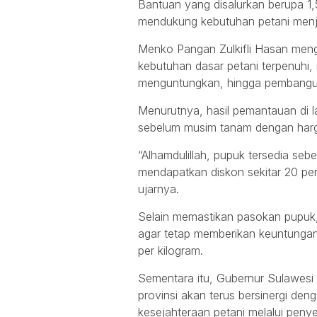
Bantuan yang disalurkan berupa 1
mendukung kebutuhan petani menj
Menko Pangan Zulkifli Hasan men
kebutuhan dasar petani terpenuhi,
menguntungkan, hingga pembanguna
Menurutnya, hasil pemantauan di l
sebelum musim tanam dengan harga
“Alhamdulillah, pupuk tersedia s
mendapatkan diskon sekitar 20 pers
ujarnya.
Selain memastikan pasokan pupuk
agar tetap memberikan keuntungan
per kilogram.
Sementara itu, Gubernur Sulawes
provinsi akan terus bersinergi de
kesejahteraan petani melalui peny