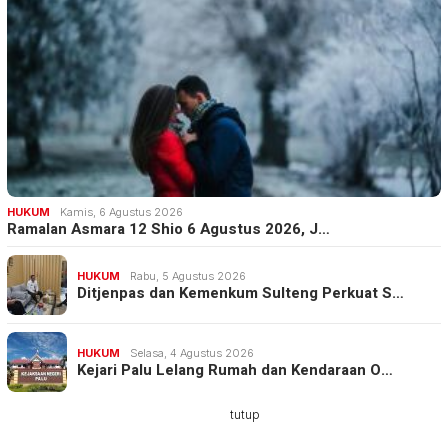
HUKUM
Kamis, 6 Agustus 2026
Ramalan Asmara 12 Shio 6 Agustus 2026, J…
HUKUM
Rabu, 5 Agustus 2026
Ditjenpas dan Kemenkum Sulteng Perkuat S…
HUKUM
Selasa, 4 Agustus 2026
Kejari Palu Lelang Rumah dan Kendaraan O…
tutup