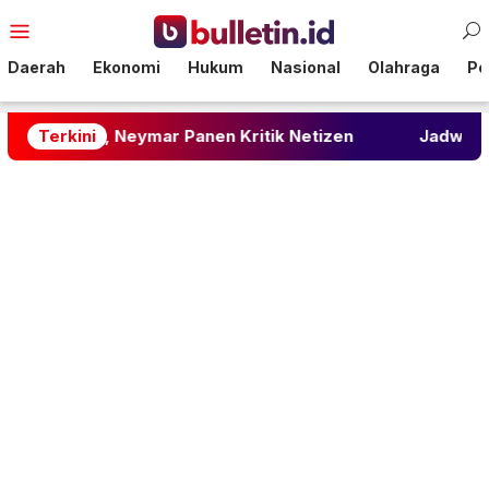
Loncat
Menu
ke
Mobile
konten
Daerah
Ekonomi
Hukum
Nasional
Olahraga
Pol
 Neymar Panen Kritik Netizen
Terkini
Jadwal Padat Piala Pre