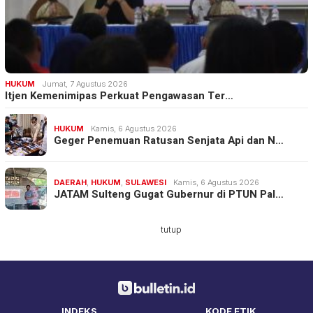
HUKUM
Jumat, 7 Agustus 2026
Itjen Kemenimipas Perkuat Pengawasan Ter…
HUKUM
Kamis, 6 Agustus 2026
Geger Penemuan Ratusan Senjata Api dan N…
DAERAH
,
HUKUM
,
SULAWESI
Kamis, 6 Agustus 2026
JATAM Sulteng Gugat Gubernur di PTUN Pal…
tutup
INDEKS
KODE ETIK