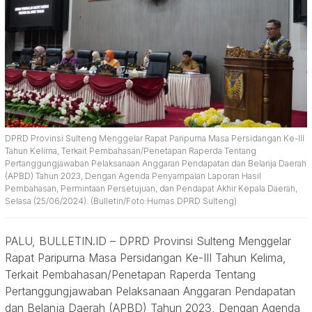
DPRD Provinsi Sulteng Menggelar Rapat Paripurna Masa Persidangan Ke-III
Tahun Kelima, Terkait Pembahasan/Penetapan Raperda Tentang
Pertanggungjawaban Pelaksanaan Anggaran Pendapatan dan Belanja Daerah
(APBD) Tahun 2023, Dengan Agenda Penyampaian Laporan Hasil
Pembahasan, Permintaan Persetujuan, dan Pendapat Akhir Kepala Daerah,
Selasa (25/06/2024). (Bulletin/Foto:Humas DPRD Sulteng)
PALU, BULLETIN.ID – DPRD Provinsi Sulteng Menggelar
Rapat Paripurna Masa Persidangan Ke-III Tahun Kelima,
Terkait Pembahasan/Penetapan Raperda Tentang
Pertanggungjawaban Pelaksanaan Anggaran Pendapatan
dan Belanja Daerah (APBD) Tahun 2023, Dengan Agenda