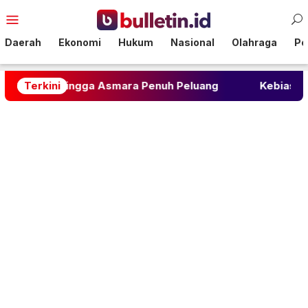
Loncat
Menu
ke
Mobile
konten
Daerah
Ekonomi
Hukum
Nasional
Olahraga
Pol
ngga Asmara Penuh Peluang
Terkini
Kebiasaan Sederhana Ini 