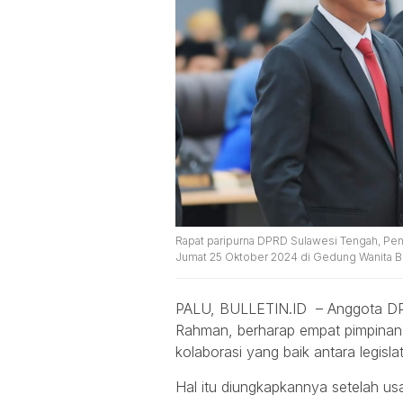
Rapat paripurna DPRD Sulawesi Tengah, Pen
Jumat 25 Oktober 2024 di Gedung Wanita B
PALU, BULLETIN.ID – Anggota DPR
Rahman, berharap empat pimpinan y
kolaborasi yang baik antara legislat
Hal itu diungkapkannya setelah us