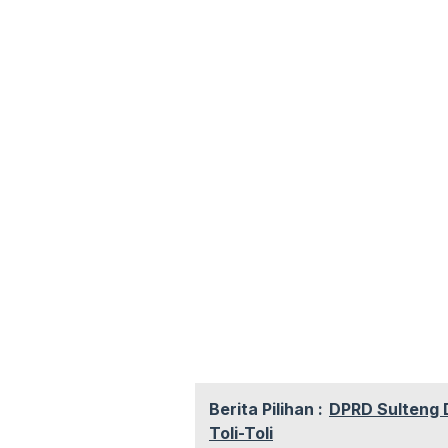
Berita Pilihan :
DPRD Sulteng D
Toli-Toli