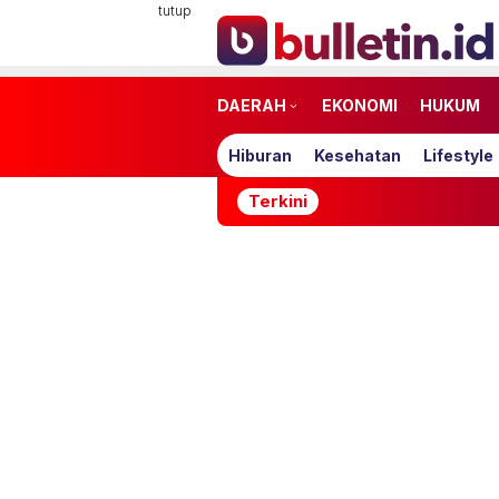
Loncat
tutup
ke
konten
DAERAH
EKONOMI
HUKUM
Hiburan
Kesehatan
Lifestyle
Terkini
Timnas 