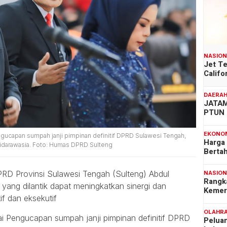
NASIO
Jet T
Califo
DAERA
JATAM
PTUN 
EKONO
gucapan sumpah janji pimpinan definitif DPRD Sulawesi Tengah,
Harga
idarawasia. Foto: Humas DPRD Sulteng
Berta
D Provinsi Sulawesi Tengah (Sulteng) Abdul
NASIO
Rangk
ang dilantik dapat meningkatkan sinergi dan
Kemer
if dan eksekutif
OLAHR
ai Pengucapan sumpah janji pimpinan definitif DPRD
Pelua