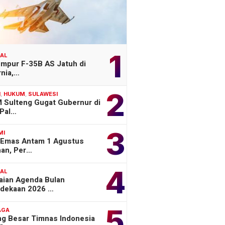
1
NAL
empur F-35B AS Jatuh di
rnia,…
2
H
,
HUKUM
,
SULAWESI
 Sulteng Gugat Gubernur di
Pal…
3
MI
 Emas Antam 1 Agustus
han, Per…
4
NAL
aian Agenda Bulan
dekaan 2026 …
5
AGA
ng Besar Timnas Indonesia