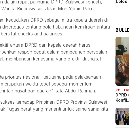
Lolos
n dalam rapat paripurna DPRD Sulawesi Tengah,
 Wanita Bidarawasia, Jalan Moh Yamin Palu
 kedudukan DPRD sebagai mitra kepala daerah di
 dipertegas tentang pola hubungan kemitraan antara
BULLE
ersifat checks and balances.
olektif antara DPRD dan kepala daerah harus
emberikan respon cepat dalam pemecahan persoalan-
kal, membangun kerjasama yang efektif di tingkat
 prioritas nasional, terutama pada pelaksanaan
g merupakan waktu tepat sebagai momentum
rintah pusat dan daerah” kata Abdul Rahman.
POLITI
DPRD 
Konfli
sukses terhadap Pimpinan DPRD Provinsi Sulawesi
ak Tugas berat yang menanti untuk sama sama kita