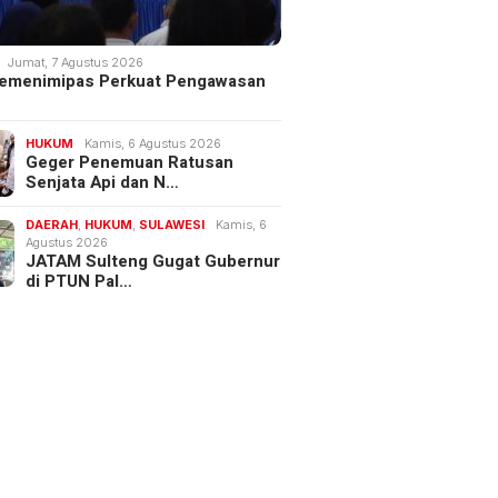
Jumat, 7 Agustus 2026
 Kemenimipas Perkuat Pengawasan
HUKUM
Kamis, 6 Agustus 2026
Geger Penemuan Ratusan
Senjata Api dan N…
DAERAH
,
HUKUM
,
SULAWESI
Kamis, 6
Agustus 2026
JATAM Sulteng Gugat Gubernur
di PTUN Pal…