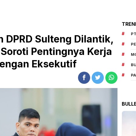
TREN
PT
 DPRD Sulteng Dilantik,
P
Soroti Pentingnya Kerja
M
engan Eksekutif
BU
P
BULL