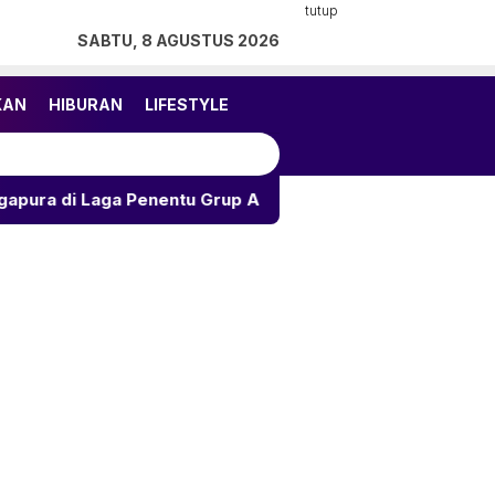
tutup
SABTU, 8 AGUSTUS 2026
KAN
HIBURAN
LIFESTYLE
Penentu Grup A Piala AFF 2026
Ramalan Asmara 12 Zo