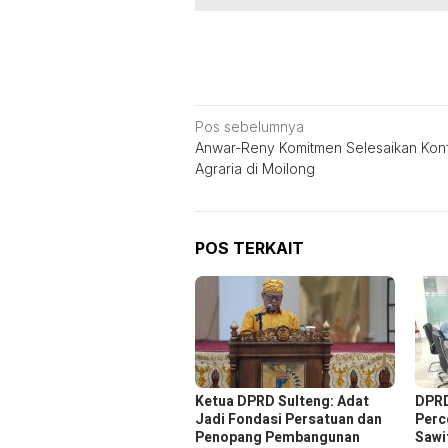
Navigasi
Pos sebelumnya
Anwar-Reny Komitmen Selesaikan Konf
pos
Agraria di Moilong
POS TERKAIT
Ketua DPRD Sulteng: Adat
DPRD
Jadi Fondasi Persatuan dan
Perc
Penopang Pembangunan
Sawit