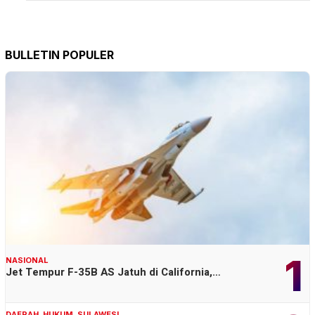
BULLETIN POPULER
1
NASIONAL
Jet Tempur F-35B AS Jatuh di California,…
DAERAH
,
HUKUM
,
SULAWESI