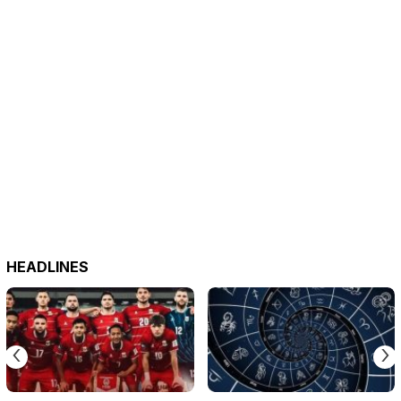
HEADLINES
‹
›