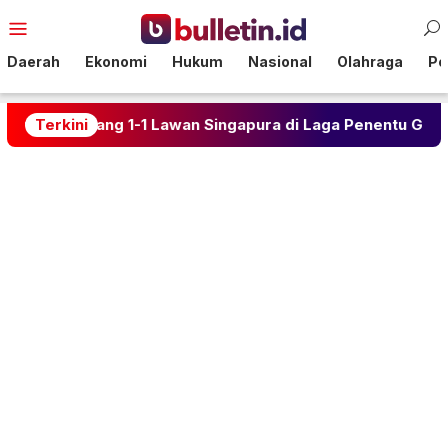
Loncat
Menu
ke
Mobile
konten
Daerah
Ekonomi
Hukum
Nasional
Olahraga
Pol
, Imbang 1-1 Lawan Singapura di Laga Penentu Grup A Pial
Terkini