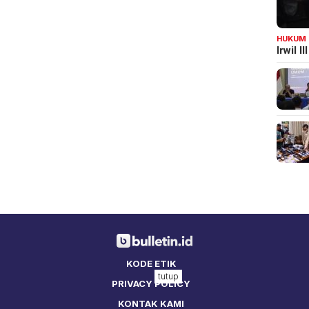
HUKUM
Irwil 
KODE ETIK
tutup
PRIVACY POLICY
KONTAK KAMI