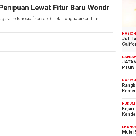
Penipuan Lewat Fitur Baru Wondr
ara Indonesia (Persero) Tbk menghadirkan fitur
NASIO
Jet T
Califo
DAERA
JATAM
PTUN 
NASIO
Rangk
Kemer
HUKUM
Kejari
Kenda
EKONO
Mulai