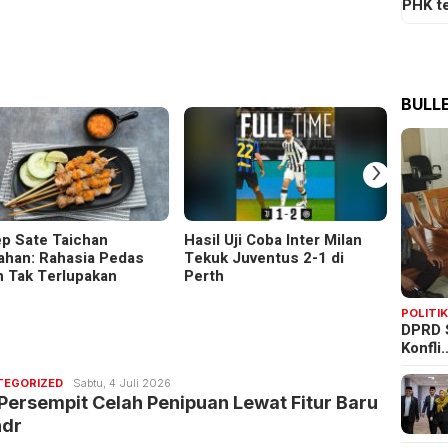
PHK t
BULLE
›
p Sate Taichan
Hasil Uji Coba Inter Milan
Lagu U
han: Rahasia Pedas
Tekuk Juventus 2-1 di
Trend
h Tak Terlupakan
Perth
POLITI
DPRD 
Konfli
Redaksi
TEGORIZED
Sabtu, 4 Juli 2026
Bulletin
Persempit Celah Penipuan Lewat Fitur Baru
dr