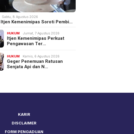
Sabtu, 8 Agustus 2026
III Itjen Kemenimipas Soroti Pembi…
HUKUM
Jumat, 7 Agustus 2026
Itjen Kemenimipas Perkuat
Pengawasan Ter…
HUKUM
Kamis, 6 Agustus 2026
Geger Penemuan Ratusan
Senjata Api dan N…
KARIR
DISCLAIMER
FORM PENGADUAN