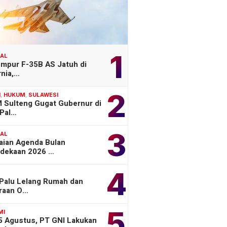
1
NAL
empur F-35B AS Jatuh di
rnia,…
2
H
,
HUKUM
,
SULAWESI
 Sulteng Gugat Gubernur di
Pal…
3
NAL
aian Agenda Bulan
dekaan 2026 …
4
 Palu Lelang Rumah dan
raan O…
5
MI
 5 Agustus, PT GNI Lakukan