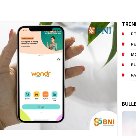
TREN
PT
P
M
BU
P
BULL