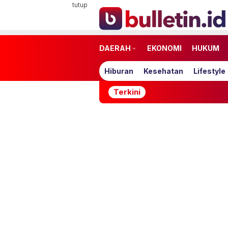
Loncat
tutup
ke
konten
DAERAH
EKONOMI
HUKUM
Hiburan
Kesehatan
Lifestyle
Terkini