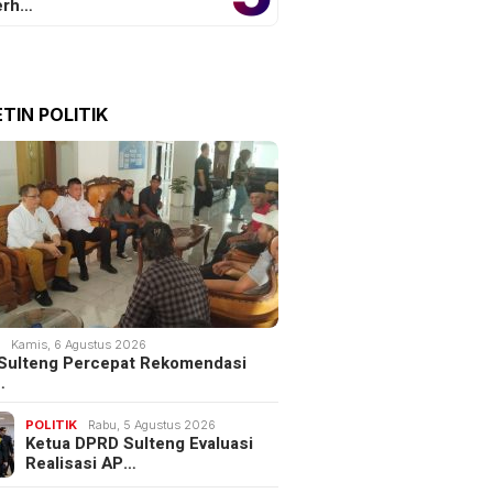
erh…
TIN POLITIK
ngu ‘Utara-Selatan’
Juventus Gratiskan Laga Uji
ing 3 YouTube
Coba Pramusim 2026, Cek
Jadwal Lengkapnya
K
Kamis, 6 Agustus 2026
Sulteng Percepat Rekomendasi
…
POLITIK
Rabu, 5 Agustus 2026
Ketua DPRD Sulteng Evaluasi
Realisasi AP…