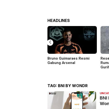
HEADLINES
‹
Bruno Guimaraes Resmi
Rese
Gabung Arsenal
Ruma
Guri
TAG:
BNI BY WONDR
UNCA
BNI 
Won