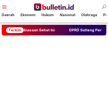
Loncat
Menu
ke
Mobile
konten
Daerah
Ekonomi
Hukum
Nasional
Olahraga
Pol
 Kebiasaan Sehat Ini
Terkini
DPRD Sulteng Percepat Rekome