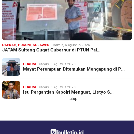
DAERAH
,
HUKUM
,
SULAWESI
Kamis, 6 Agustus 2026
JATAM Sulteng Gugat Gubernur di PTUN Pal…
HUKUM
Kamis, 6 Agustus 2026
Mayat Perempuan Ditemukan Mengapung di P…
HUKUM
Kamis, 6 Agustus 2026
Isu Pergantian Kapolri Menguat, Listyo S…
tutup