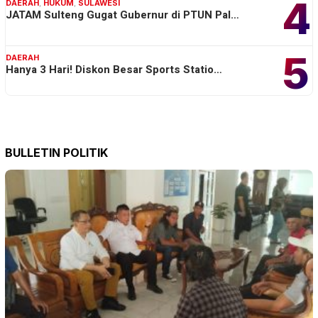
4
DAERAH
,
HUKUM
,
SULAWESI
JATAM Sulteng Gugat Gubernur di PTUN Pal…
5
DAERAH
Hanya 3 Hari! Diskon Besar Sports Statio…
BULLETIN POLITIK