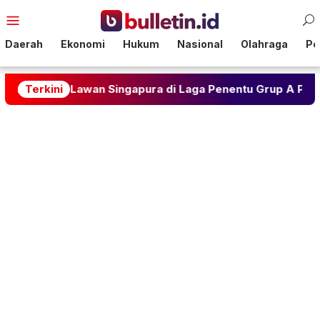
Loncat
Menu
ke
Mobile
konten
Daerah
Ekonomi
Hukum
Nasional
Olahraga
Pol
g 1-1 Lawan Singapura di Laga Penentu Grup A Piala AFF 2
Terkini