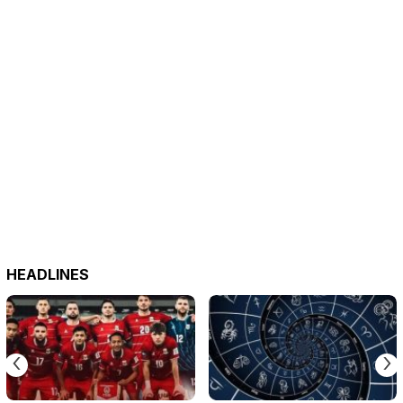
HEADLINES
‹
›