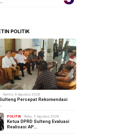
o…
TIN POLITIK
bangan Internasional
Rombongan AC Milan Tiba di
Guangzhou Resmi
Jakarta
a
K
Kamis, 6 Agustus 2026
Sulteng Percepat Rekomendasi
…
POLITIK
Rabu, 5 Agustus 2026
Ketua DPRD Sulteng Evaluasi
Realisasi AP…