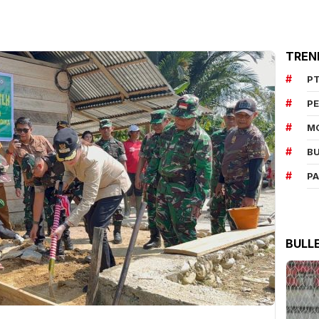
TREN
PT
P
M
BU
P
BULL