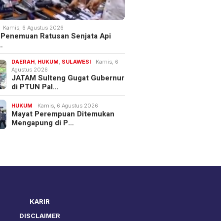
Kamis, 6 Agustus 2026
 Penemuan Ratusan Senjata Api
…
DAERAH
,
HUKUM
,
SULAWESI
Kamis, 6
Agustus 2026
JATAM Sulteng Gugat Gubernur
di PTUN Pal…
HUKUM
Kamis, 6 Agustus 2026
Mayat Perempuan Ditemukan
Mengapung di P…
KARIR
DISCLAIMER