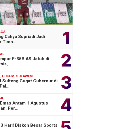
1
AGA
g Cahya Supriadi Jadi
er Timn…
2
NAL
empur F-35B AS Jatuh di
rnia,…
3
H
,
HUKUM
,
SULAWESI
 Sulteng Gugat Gubernur di
Pal…
4
MI
 Emas Antam 1 Agustus
han, Per…
5
H
3 Hari! Diskon Besar Sports