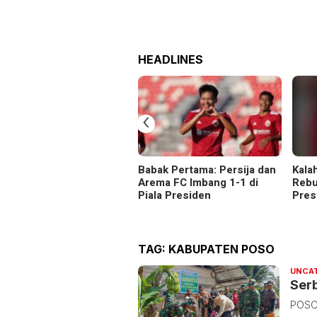
HEADLINES
‹
Babak Pertama: Persija dan
Kala
Arema FC Imbang 1-1 di
Rebu
Piala Presiden
Pres
TAG:
KABUPATEN POSO
UNCA
Serb
POSO,