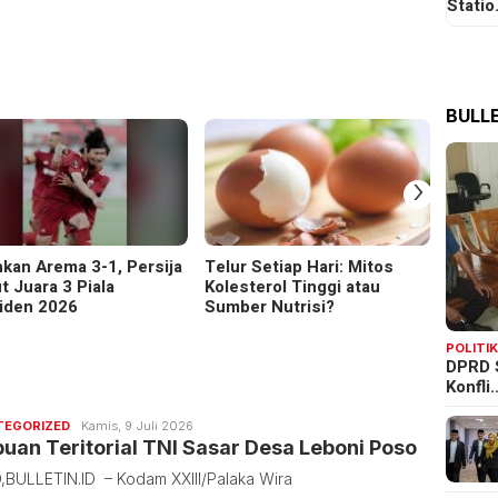
Stati
BULLE
›
hkan Arema 3-1, Persija
Telur Setiap Hari: Mitos
Pener
t Juara 3 Piala
Kolesterol Tinggi atau
Palu-
iden 2026
Sumber Nutrisi?
Dibuk
POLITI
DPRD 
Konfli
Redaksi
TEGORIZED
Kamis, 9 Juli 2026
Bulletin
uan Teritorial TNI Sasar Desa Leboni Poso
BULLETIN.ID – Kodam XXIII/Palaka Wira