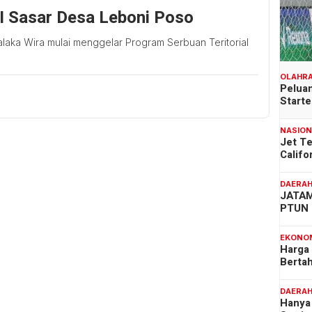
NI Sasar Desa Leboni Poso
laka Wira mulai menggelar Program Serbuan Teritorial
OLAHR
Peluan
Start
NASIO
Jet T
Califo
DAERA
JATAM
PTUN 
EKONO
Harga
Berta
DAERA
Hanya 