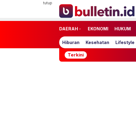
Loncat
tutup
ke
konten
DAERAH
EKONOMI
HUKUM
Hiburan
Kesehatan
Lifestyle
Terkini