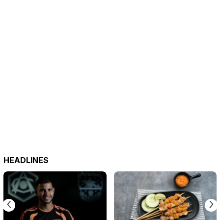
HEADLINES
‹
›