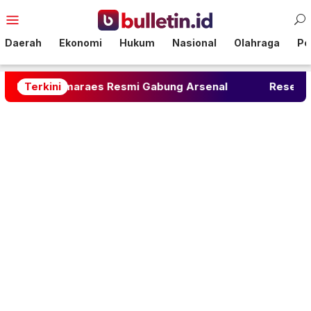
Loncat
Menu
ke
Mobile
konten
Daerah
Ekonomi
Hukum
Nasional
Olahraga
Pol
no Guimaraes Resmi Gabung Arsenal
Terkini
Resep Sate Ta