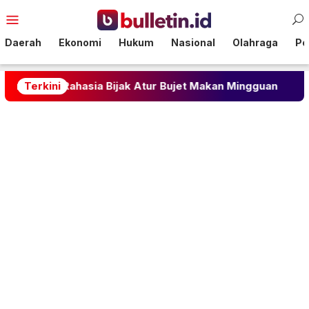
Loncat
Menu
ke
Mobile
konten
Daerah
Ekonomi
Hukum
Nasional
Olahraga
Pol
ur: Rahasia Bijak Atur Bujet Makan Mingguan
Terkini
Kanwi