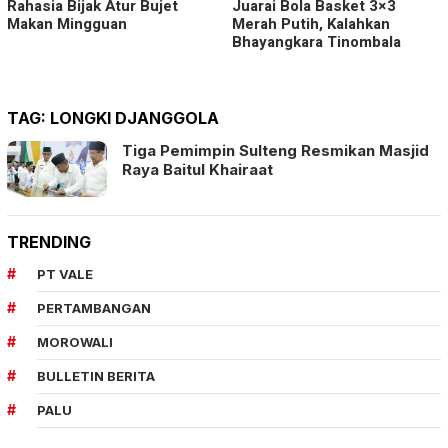
Rahasia Bijak Atur Bujet
Juarai Bola Basket 3×3
Makan Mingguan
Merah Putih, Kalahkan
Bhayangkara Tinombala
TAG:
LONGKI DJANGGOLA
Tiga Pemimpin Sulteng Resmikan Masjid
Raya Baitul Khairaat
TRENDING
PT VALE
PERTAMBANGAN
MOROWALI
BULLETIN BERITA
PALU