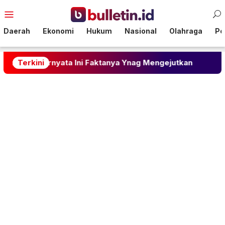
Loncat
Menu
ke
Mobile
konten
Daerah
Ekonomi
Hukum
Nasional
Olahraga
Pol
 Ternyata Ini Faktanya Ynag Mengejutkan
Terkini
Rahasia 