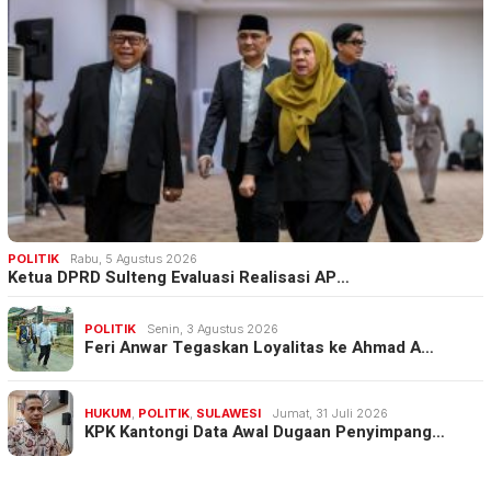
POLITIK
Rabu, 5 Agustus 2026
Ketua DPRD Sulteng Evaluasi Realisasi AP…
POLITIK
Senin, 3 Agustus 2026
Feri Anwar Tegaskan Loyalitas ke Ahmad A…
HUKUM
,
POLITIK
,
SULAWESI
Jumat, 31 Juli 2026
KPK Kantongi Data Awal Dugaan Penyimpang…