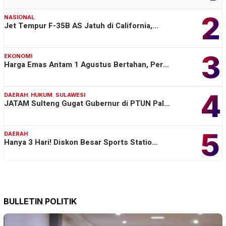
2
NASIONAL
Jet Tempur F-35B AS Jatuh di California,…
3
EKONOMI
Harga Emas Antam 1 Agustus Bertahan, Per…
4
DAERAH
,
HUKUM
,
SULAWESI
JATAM Sulteng Gugat Gubernur di PTUN Pal…
5
DAERAH
Hanya 3 Hari! Diskon Besar Sports Statio…
BULLETIN POLITIK