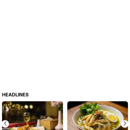
HEADLINES
‹
›