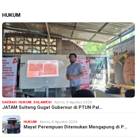
HUKUM
DAERAH
,
HUKUM
,
SULAWESI
Kamis, 6 Agustus 2026
JATAM Sulteng Gugat Gubernur di PTUN Pal…
HUKUM
Kamis, 6 Agustus 2026
Mayat Perempuan Ditemukan Mengapung di P…