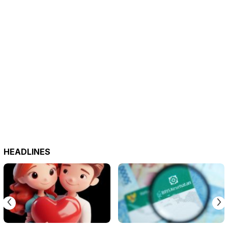
HEADLINES
‹
›