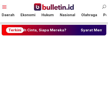
Loncat
Menu
ke
Mobile
konten
Daerah
Ekonomi
Hukum
Nasional
Olahraga
Pol
m Jatuh Cinta, Siapa Mereka?
Terkini
Syarat Membuat BPJS 