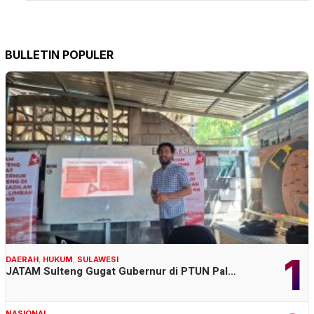
BULLETIN POPULER
1
DAERAH
,
HUKUM
,
SULAWESI
JATAM Sulteng Gugat Gubernur di PTUN Pal…
NASIONAL