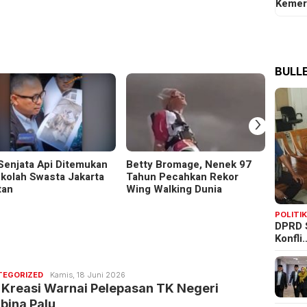
Kemer
BULLE
›
Senjata Api Ditemukan
Betty Bromage, Nenek 97
Kakanw
ekolah Swasta Jakarta
Tahun Pecahkan Rekor
Jalin 
tan
Wing Walking Dunia
Adat 
Warga
POLITI
DPRD 
Konfli
Redaksi
TEGORIZED
Kamis, 18 Juni 2026
Bulletin
 Kreasi Warnai Pelepasan TK Negeri
bina Palu