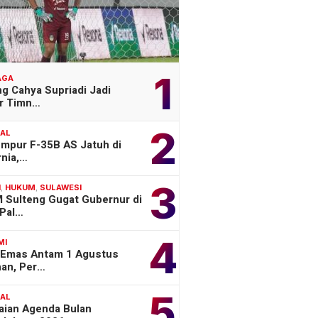
1
AGA
g Cahya Supriadi Jadi
er Timn…
2
NAL
empur F-35B AS Jatuh di
rnia,…
3
H
,
HUKUM
,
SULAWESI
 Sulteng Gugat Gubernur di
Pal…
4
MI
 Emas Antam 1 Agustus
han, Per…
5
NAL
aian Agenda Bulan