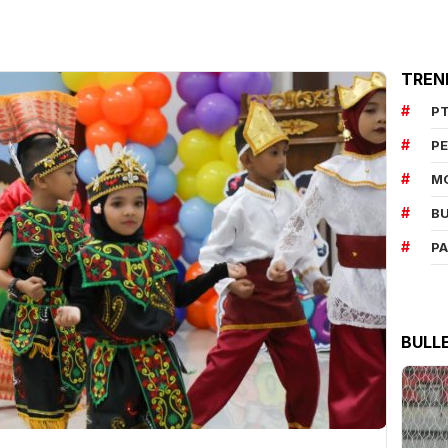
TREN
PT
P
M
BU
P
BULL