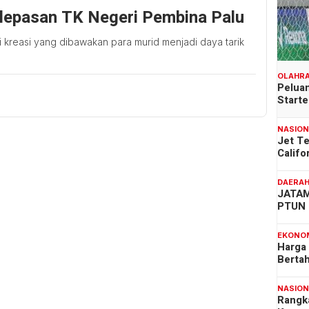
elepasan TK Negeri Pembina Palu
 kreasi yang dibawakan para murid menjadi daya tarik
OLAHR
Peluan
Start
NASIO
Jet T
Califo
DAERA
JATAM
PTUN 
EKONO
Harga
Berta
NASIO
Rangk