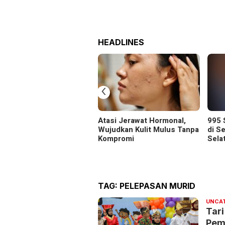
HEADLINES
‹
Atasi Jerawat Hormonal,
995 
Wujudkan Kulit Mulus Tanpa
di S
Kompromi
Sela
TAG:
PELEPASAN MURID
UNCA
Tari
Pem