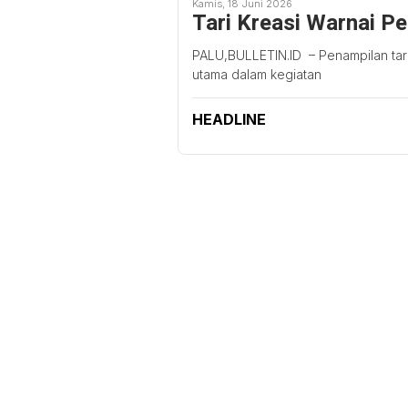
Kamis, 18 Juni 2026
Tari Kreasi Warnai P
PALU,BULLETIN.ID – Penampilan tari
utama dalam kegiatan
HEADLINE