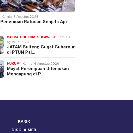
Kamis, 6 Agustus 2026
 Penemuan Ratusan Senjata Api
…
DAERAH
,
HUKUM
,
SULAWESI
Kamis, 6
Agustus 2026
JATAM Sulteng Gugat Gubernur
di PTUN Pal…
HUKUM
Kamis, 6 Agustus 2026
Mayat Perempuan Ditemukan
Mengapung di P…
KARIR
DISCLAIMER