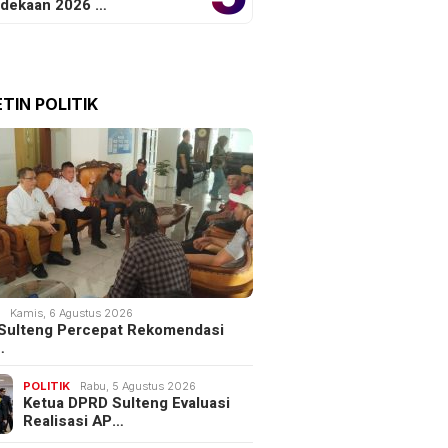
dekaan 2026 …
TIN POLITIK
il Ditjenpas Sulteng
Cha Eun-woo Ajukan
Kolaborasi Hukum
Banding Pajak Rp144 Miliar:
BMA untuk Reintegrasi
NTS Digugat Fantagio
 Binaan
K
Kamis, 6 Agustus 2026
Sulteng Percepat Rekomendasi
…
POLITIK
Rabu, 5 Agustus 2026
Ketua DPRD Sulteng Evaluasi
Realisasi AP…