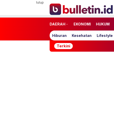
Loncat
tutup
ke
konten
DAERAH
EKONOMI
HUKUM
Hiburan
Kesehatan
Lifestyle
Terkini
Atas