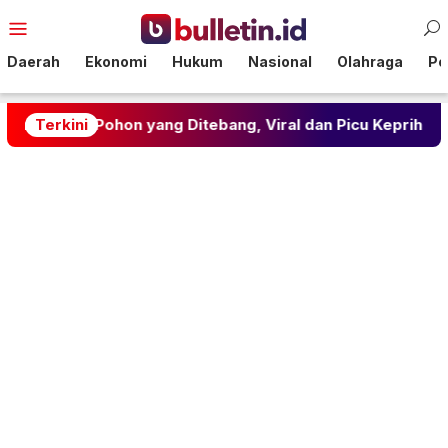
Loncat
Menu
ke
Mobile
konten
Daerah
Ekonomi
Hukum
Nasional
Olahraga
Pol
s Pohon yang Ditebang, Viral dan Picu Keprihatinan
Terkini