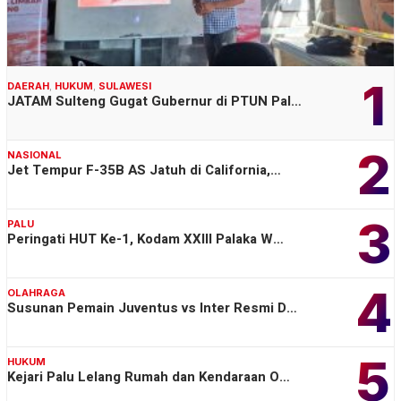
1
DAERAH
,
HUKUM
,
SULAWESI
JATAM Sulteng Gugat Gubernur di PTUN Pal…
2
NASIONAL
Jet Tempur F-35B AS Jatuh di California,…
3
PALU
Peringati HUT Ke-1, Kodam XXIII Palaka W…
4
OLAHRAGA
Susunan Pemain Juventus vs Inter Resmi D…
5
HUKUM
Kejari Palu Lelang Rumah dan Kendaraan O…