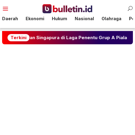
Loncat
Menu
ke
Mobile
konten
Daerah
Ekonomi
Hukum
Nasional
Olahraga
Pol
1 Lawan Singapura di Laga Penentu Grup A Piala AFF 2026
Terkini