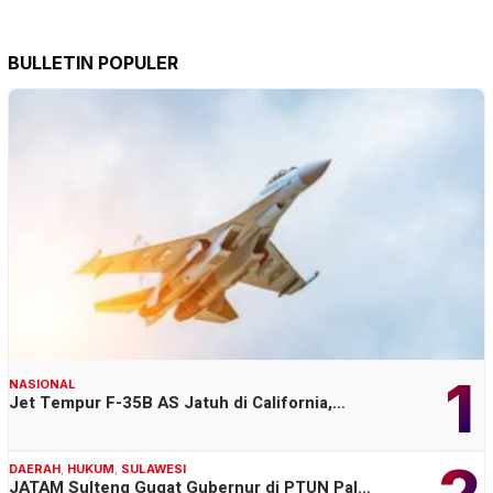
BULLETIN POPULER
1
NASIONAL
Jet Tempur F-35B AS Jatuh di California,…
2
DAERAH
,
HUKUM
,
SULAWESI
JATAM Sulteng Gugat Gubernur di PTUN Pal…