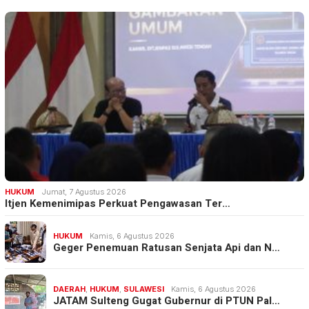
HUKUM
Jumat, 7 Agustus 2026
Itjen Kemenimipas Perkuat Pengawasan Ter…
HUKUM
Kamis, 6 Agustus 2026
Geger Penemuan Ratusan Senjata Api dan N…
DAERAH
,
HUKUM
,
SULAWESI
Kamis, 6 Agustus 2026
JATAM Sulteng Gugat Gubernur di PTUN Pal…