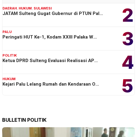
2
DAERAH
,
HUKUM
,
SULAWESI
JATAM Sulteng Gugat Gubernur di PTUN Pal…
3
PALU
Peringati HUT Ke-1, Kodam XXIII Palaka W…
4
POLITIK
Ketua DPRD Sulteng Evaluasi Realisasi AP…
5
HUKUM
Kejari Palu Lelang Rumah dan Kendaraan O…
BULLETIN POLITIK