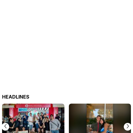
HEADLINES
‹
›