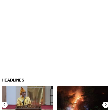
HEADLINES
‹
›