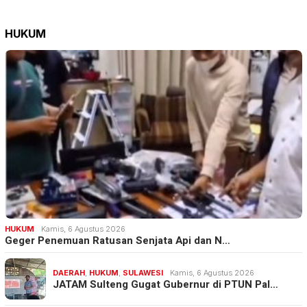
HUKUM
HUKUM
Kamis, 6 Agustus 2026
Geger Penemuan Ratusan Senjata Api dan N…
DAERAH
,
HUKUM
,
SULAWESI
Kamis, 6 Agustus 2026
JATAM Sulteng Gugat Gubernur di PTUN Pal…