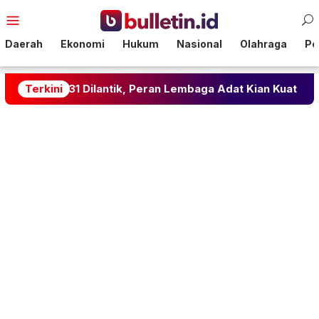
Loncat
Menu
ke
Mobile
konten
Daerah
Ekonomi
Hukum
Nasional
Olahraga
Pol
-2031 Dilantik, Peran Lembaga Adat Kian Kuat
Terkini
Musi