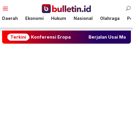
Loncat
Menu
ke
Mobile
konten
Daerah
Ekonomi
Hukum
Nasional
Olahraga
Pol
asi Liga Konferensi Eropa
Terkini
Berjalan Usai Makan, Keb