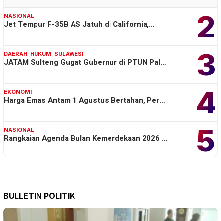
2
NASIONAL
Jet Tempur F-35B AS Jatuh di California,…
3
DAERAH
,
HUKUM
,
SULAWESI
JATAM Sulteng Gugat Gubernur di PTUN Pal…
4
EKONOMI
Harga Emas Antam 1 Agustus Bertahan, Per…
5
NASIONAL
Rangkaian Agenda Bulan Kemerdekaan 2026 …
BULLETIN POLITIK