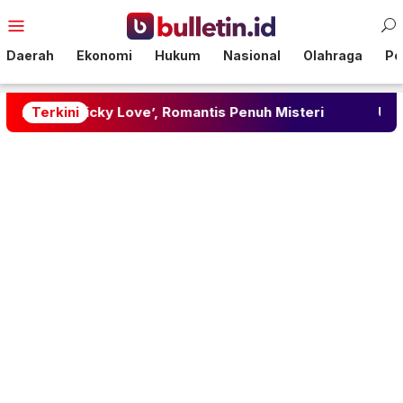
Loncat
Menu
ke
Mobile
konten
Daerah
Ekonomi
Hukum
Nasional
Olahraga
Pol
ky Love’, Romantis Penuh Misteri
Terkini
Update Harga Emas