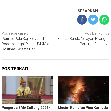
SEBARKAN
Navigasi
Pos sebelumnya
Pos berikutnya
Pemkot Palu Kaji Elevated
Cuaca Buruk, Nelayan Hilang di
pos
Road sebagai Pusat UMKM dan
Perairan Batusuya
Destinasi Wisata Baru
POS TERKAIT
Pengurus BMA Sulteng 2026-
Musim Kemarau Picu Karhutla