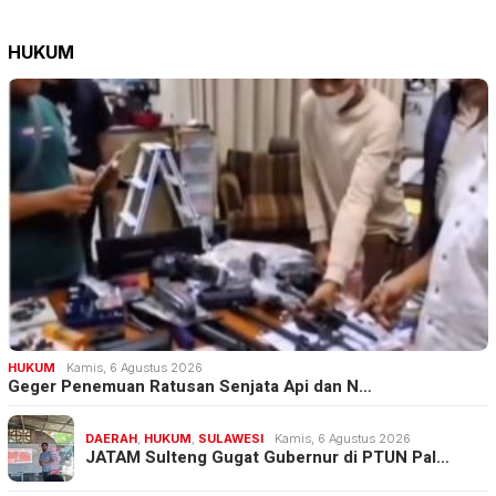
HUKUM
HUKUM
Kamis, 6 Agustus 2026
Geger Penemuan Ratusan Senjata Api dan N…
DAERAH
,
HUKUM
,
SULAWESI
Kamis, 6 Agustus 2026
JATAM Sulteng Gugat Gubernur di PTUN Pal…