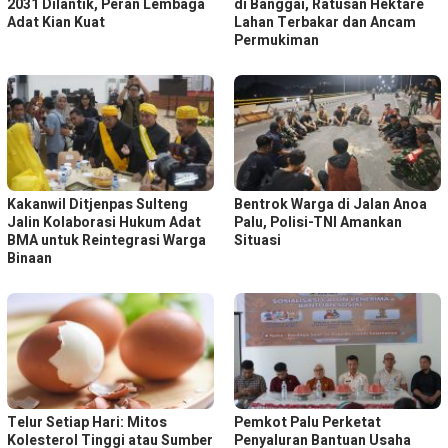
2031 Dilantik, Peran Lembaga
di Banggai, Ratusan Hektare
Adat Kian Kuat
Lahan Terbakar dan Ancam
Permukiman
Kakanwil Ditjenpas Sulteng
Bentrok Warga di Jalan Anoa
Jalin Kolaborasi Hukum Adat
Palu, Polisi-TNI Amankan
BMA untuk Reintegrasi Warga
Situasi
Binaan
Telur Setiap Hari: Mitos
Pemkot Palu Perketat
Kolesterol Tinggi atau Sumber
Penyaluran Bantuan Usaha