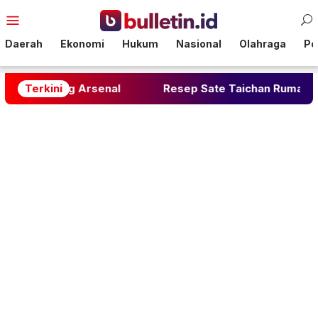
Loncat
Menu
ke
Mobile
konten
Daerah
Ekonomi
Hukum
Nasional
Olahraga
Pol
ng Arsenal
Terkini
Resep Sate Taichan Rumahan: Rahasia P