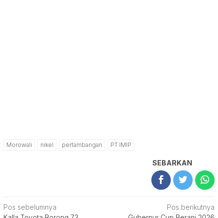
Morowali
nikel
pertambangan
PT IMIP
SEBARKAN
Navigasi
Pos sebelumnya
Pos berikutnya
Kalla Toyota Borong 73
Gubernur Cup Berani 2026