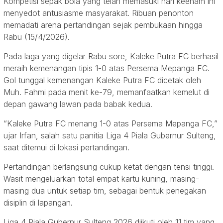
Kompetisi sepak bola yang telah memasuki hari keenam ini
menyedot antusiasme masyarakat. Ribuan penonton
memadati arena pertandingan sejak pembukaan hingga
Rabu (15/4/2026).
Pada laga yang digelar Rabu sore, Kaleke Putra FC berhasil
meraih kemenangan tipis 1-0 atas Persema Mepanga FC.
Gol tunggal kemenangan Kaleke Putra FC dicetak oleh
Muh. Fahmi pada menit ke-79, memanfaatkan kemelut di
depan gawang lawan pada babak kedua.
“Kaleke Putra FC menang 1-0 atas Persema Mepanga FC,”
ujar Irfan, salah satu panitia Liga 4 Piala Gubernur Sulteng,
saat ditemui di lokasi pertandingan.
Pertandingan berlangsung cukup ketat dengan tensi tinggi.
Wasit mengeluarkan total empat kartu kuning, masing-
masing dua untuk setiap tim, sebagai bentuk penegakan
disiplin di lapangan.
Liga 4 Piala Gubernur Sulteng 2026 diikuti oleh 11 tim yang