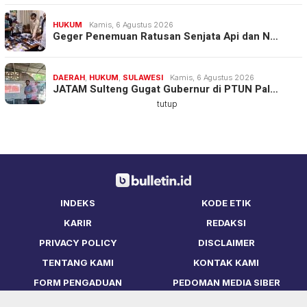
HUKUM
Kamis, 6 Agustus 2026
Geger Penemuan Ratusan Senjata Api dan N…
DAERAH
,
HUKUM
,
SULAWESI
Kamis, 6 Agustus 2026
JATAM Sulteng Gugat Gubernur di PTUN Pal…
tutup
INDEKS
KODE ETIK
KARIR
REDAKSI
PRIVACY POLICY
DISCLAIMER
TENTANG KAMI
KONTAK KAMI
FORM PENGADUAN
PEDOMAN MEDIA SIBER