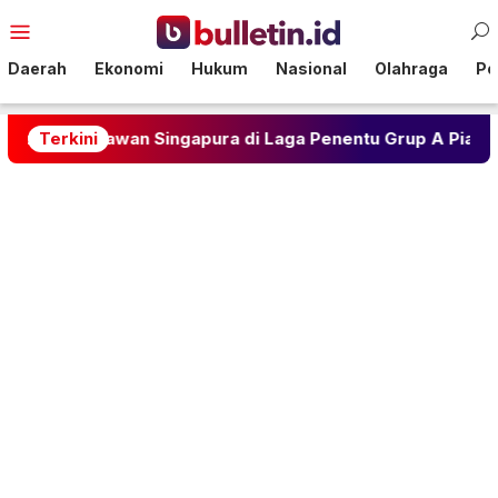
Loncat
Menu
ke
Mobile
konten
Daerah
Ekonomi
Hukum
Nasional
Olahraga
Pol
1 Lawan Singapura di Laga Penentu Grup A Piala AFF 2026
Terkini