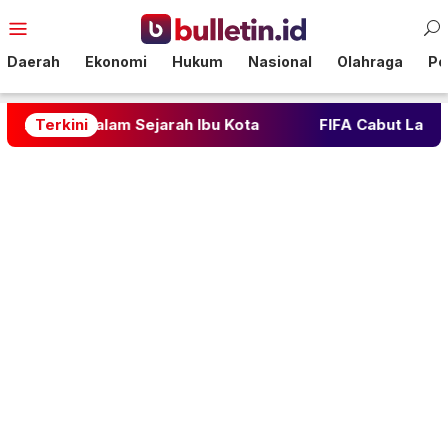
Loncat
Menu
ke
Mobile
konten
Daerah
Ekonomi
Hukum
Nasional
Olahraga
Pol
lam Sejarah Ibu Kota
Terkini
FIFA Cabut Larangan Suporte