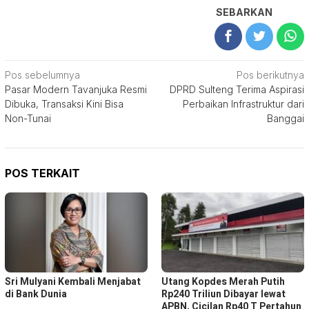
SEBARKAN
Navigasi
Pos sebelumnya
Pos berikutnya
Pasar Modern Tavanjuka Resmi
DPRD Sulteng Terima Aspirasi
pos
Dibuka, Transaksi Kini Bisa
Perbaikan Infrastruktur dari
Non-Tunai
Banggai
POS TERKAIT
Sri Mulyani Kembali Menjabat
Utang Kopdes Merah Putih
di Bank Dunia
Rp240 Triliun Dibayar lewat
APBN, Cicilan Rp40 T Pertahun