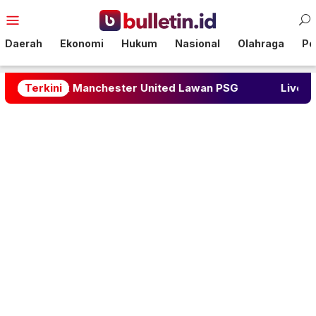
Loncat
Menu
ke
Mobile
konten
Daerah
Ekonomi
Hukum
Nasional
Olahraga
Pol
k Manchester United Lawan PSG
Terkini
Liverpool Amankan 