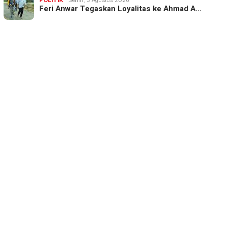
Feri Anwar Tegaskan Loyalitas ke Ahmad A…