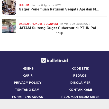
HUKUM
Kamis, 6 Agustus 2026
Geger Penemuan Ratusan Senjata Api dan N…
DAERAH
,
HUKUM
,
SULAWESI
Kamis, 6 Agustus 2026
JATAM Sulteng Gugat Gubernur di PTUN Pal…
tutup
INDEKS
KODE ETIK
KARIR
REDAKSI
PRIVACY POLICY
DISCLAIMER
TENTANG KAMI
KONTAK KAMI
FORM PENGADUAN
PEDOMAN MEDIA SIBER