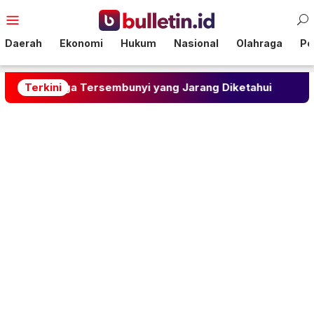
Loncat
Menu
ke
Mobile
konten
Daerah
Ekonomi
Hukum
Nasional
Olahraga
Pol
ga Tersembunyi yang Jarang Diketahui
Terkini
Ramalan 6 Ag