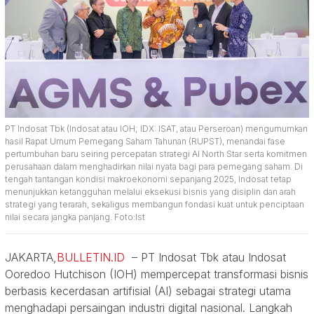
PT Indosat Tbk (Indosat atau IOH; IDX: ISAT, atau Perseroan) mengumumkan
hasil Rapat Umum Pemegang Saham Tahunan (RUPST), menandai fase
pertumbuhan baru seiring percepatan strategi AI North Star serta komitmen
perusahaan dalam menghadirkan nilai nyata bagi para pemegang saham. Di
tengah tantangan kondisi makroekonomi sepanjang 2025, Indosat tetap
menunjukkan ketangguhan melalui eksekusi bisnis yang disiplin dan arah
strategi yang terarah, sekaligus membangun fondasi kuat untuk penciptaan
nilai secara jangka panjang. Foto:Ist
JAKARTA,
BULLETIN.ID
– PT Indosat Tbk atau Indosat
Ooredoo Hutchison (IOH) mempercepat transformasi bisnis
berbasis kecerdasan artifisial (AI) sebagai strategi utama
menghadapi persaingan industri digital nasional. Langkah