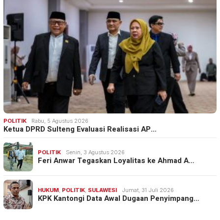
POLITIK
Rabu, 5 Agustus 2026
Ketua DPRD Sulteng Evaluasi Realisasi AP…
POLITIK
Senin, 3 Agustus 2026
Feri Anwar Tegaskan Loyalitas ke Ahmad A…
HUKUM
,
POLITIK
,
SULAWESI
Jumat, 31 Juli 2026
KPK Kantongi Data Awal Dugaan Penyimpang…