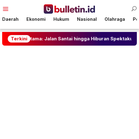
Loncat
Menu
ke
Mobile
konten
Daerah
Ekonomi
Hukum
Nasional
Olahraga
Pol
ama: Jalan Santai hingga Hiburan Spektakuler
Terkini
Cega