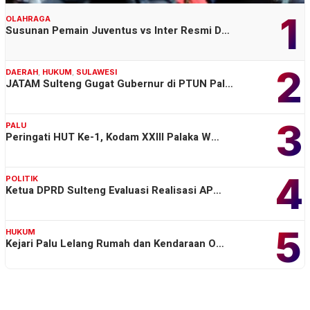
1
OLAHRAGA
Susunan Pemain Juventus vs Inter Resmi D…
2
DAERAH
,
HUKUM
,
SULAWESI
JATAM Sulteng Gugat Gubernur di PTUN Pal…
3
PALU
Peringati HUT Ke-1, Kodam XXIII Palaka W…
4
POLITIK
Ketua DPRD Sulteng Evaluasi Realisasi AP…
5
HUKUM
Kejari Palu Lelang Rumah dan Kendaraan O…