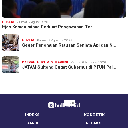
HUKUM
Jumat, 7 Agustus 2026
Itjen Kemenimipas Perkuat Pengawasan Ter…
HUKUM
Kamis, 6 Agustus 2026
Geger Penemuan Ratusan Senjata Api dan N…
DAERAH
,
HUKUM
,
SULAWESI
Kamis, 6 Agustus 2026
JATAM Sulteng Gugat Gubernur di PTUN Pal…
tutup
INDEKS
KODE ETIK
KARIR
REDAKSI