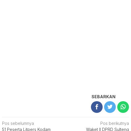
SEBARKAN
Navigasi
Pos sebelumnya
Pos berikutnya
51 Peserta Litpers Kodam
Waket ll DPRD Sulteng