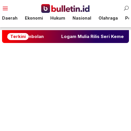
Loncat
Menu
ke
Mobile
konten
Daerah
Ekonomi
Hukum
Nasional
Olahraga
Pol
mbolan
Terkini
Logam Mulia Rilis Seri Kemerdekaan Karapa