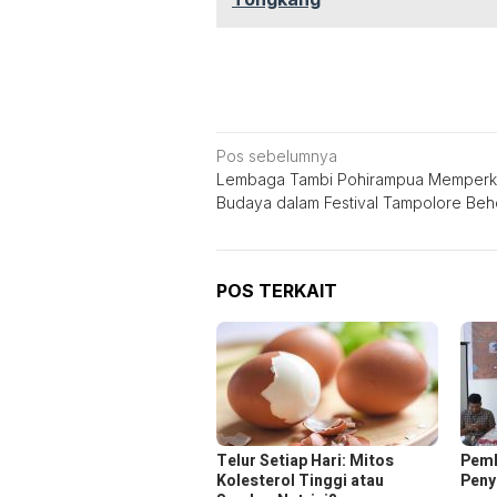
Navigasi
Pos sebelumnya
Lembaga Tambi Pohirampua Memper
pos
Budaya dalam Festival Tampolore Be
POS TERKAIT
Telur Setiap Hari: Mitos
Pemk
Kolesterol Tinggi atau
Peny