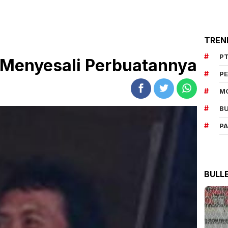
TREN
PT
 Menyesali Perbuatannya
P
M
BU
P
BULL