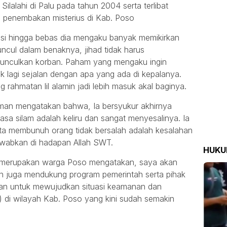
lalahi di Palu pada tahun 2004 serta terlibat
 penembakan misterius di Kab. Poso
besi hingga bebas dia mengaku banyak memikirkan
uncul dalam benaknya, jihad tidak harus
nculkan korban. Paham yang mengaku ingin
ak lagi sejalan dengan apa yang ada di kepalanya.
rahmatan lil alamin jadi lebih masuk akal baginya.
man mengatakan bahwa, Ia bersyukur akhirnya
sa silam adalah keliru dan sangat menyesalinya. Ia
ta membunuh orang tidak bersalah adalah kesalahan
awabkan di hadapan Allah SWT.
HUK
ga merupakan warga Poso mengatakan, saya akan
an juga mendukung program pemerintah serta pihak
an untuk mewujudkan situasi keamanan dan
 di wilayah Kab. Poso yang kini sudah semakin