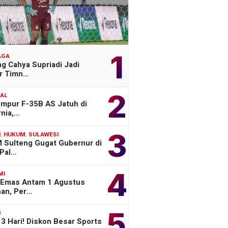
1
AGA
g Cahya Supriadi Jadi
er Timn…
2
NAL
empur F-35B AS Jatuh di
rnia,…
3
H
,
HUKUM
,
SULAWESI
 Sulteng Gugat Gubernur di
Pal…
4
MI
 Emas Antam 1 Agustus
han, Per…
5
H
3 Hari! Diskon Besar Sports