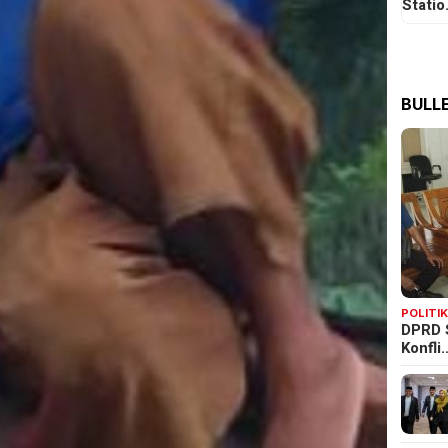
Stati
BULLE
POLITI
DPRD 
Konfli