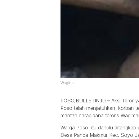
Wagiman
POSO,BULLETIN.ID – Aksi Teror yan
Poso telah menjatuhkan korban tewa
mantan narapidana teroris Wagiman 
Warga Poso itu dahulu ditangkap p
Desa Panca Makmur Kec. Soyo Jay