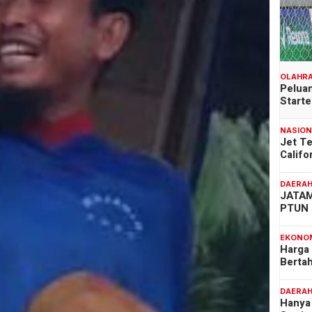
OLAHR
Peluan
Start
NASIO
Jet T
Califo
DAERA
JATAM
PTUN 
EKONO
Harga
Berta
DAERA
Hanya 