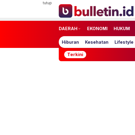
Loncat
tutup
ke
konten
DAERAH
EKONOMI
HUKUM
Hiburan
Kesehatan
Lifestyle
Terkini