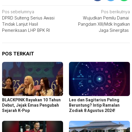
Navigasi
Pos sebelumnya
Pos berikutnya
DPRD Sulteng Serius Awasi
Wujudkan Pemilu Damai
pos
Tindak Lanjut Hasil
Pangdam XIII/Mdk Ingatkan
Pemeriksaan LHP BPK RI
Jaga Sinergitas
POS TERKAIT
BLACKPINK Rayakan 10 Tahun
Leo dan Sagitarius Paling
Debut, Jejak Emas Pengubah
Beruntung? Intip Ramalan
Sejarah K-Pop
Zodiak 8 Agustus 2024!