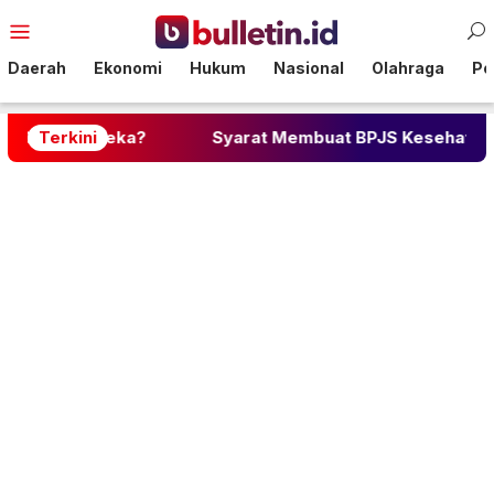
Loncat
Menu
ke
Mobile
konten
Daerah
Ekonomi
Hukum
Nasional
Olahraga
Pol
ereka?
Terkini
Syarat Membuat BPJS Kesehatan: Lengkap de