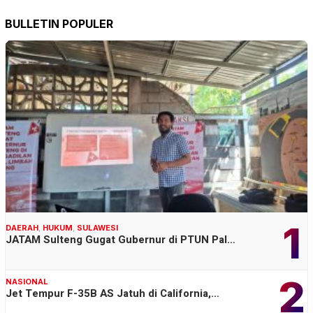
BULLETIN POPULER
1
DAERAH
,
HUKUM
,
SULAWESI
JATAM Sulteng Gugat Gubernur di PTUN Pal…
2
NASIONAL
Jet Tempur F-35B AS Jatuh di California,…