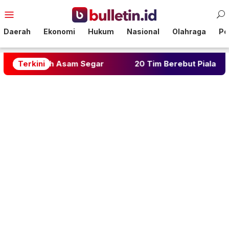
Loncat
Menu
ke
Mobile
konten
Daerah
Ekonomi
Hukum
Nasional
Olahraga
Pol
h Asam Segar
Terkini
20 Tim Berebut Piala Pangdam XXIII/P