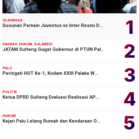
1
OLAHRAGA
Susunan Pemain Juventus vs Inter Resmi D…
2
DAERAH
,
HUKUM
,
SULAWESI
JATAM Sulteng Gugat Gubernur di PTUN Pal…
3
PALU
Peringati HUT Ke-1, Kodam XXIII Palaka W…
4
POLITIK
Ketua DPRD Sulteng Evaluasi Realisasi AP…
5
HUKUM
Kejari Palu Lelang Rumah dan Kendaraan O…