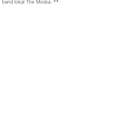
band lokal The Moska. **