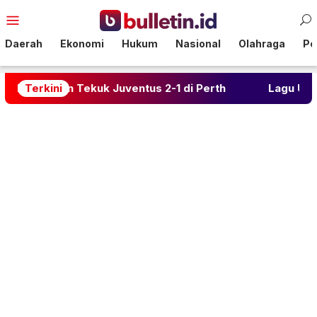
Loncat
Menu
ke
Mobile
konten
Daerah
Ekonomi
Hukum
Nasional
Olahraga
Pol
er Milan Tekuk Juventus 2-1 di Perth
Terkini
Lagu Ungu ‘Utar