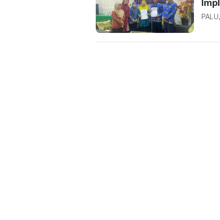
Imp
PALU,