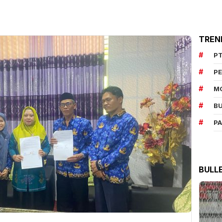
TREN
PT
P
M
BU
P
BULL