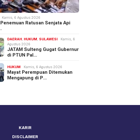
Kamis, 6 Agustus 2026
 Penemuan Ratusan Senjata Api
…
DAERAH
,
HUKUM
,
SULAWESI
Kamis, 6
Agustus 2026
JATAM Sulteng Gugat Gubernur
di PTUN Pal…
HUKUM
Kamis, 6 Agustus 2026
Mayat Perempuan Ditemukan
Mengapung di P…
KARIR
DISCLAIMER