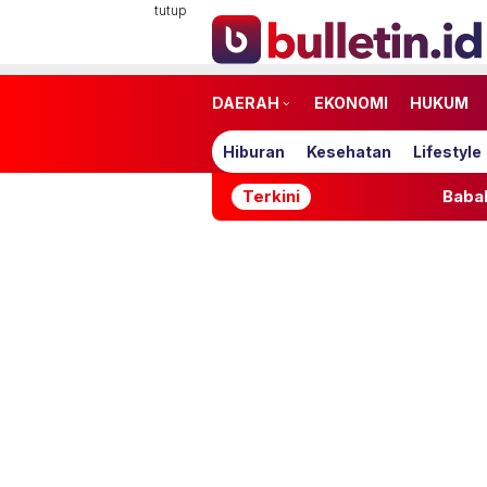
Loncat
tutup
ke
konten
DAERAH
EKONOMI
HUKUM
Hiburan
Kesehatan
Lifestyle
Terkini
Babak Pertama: 