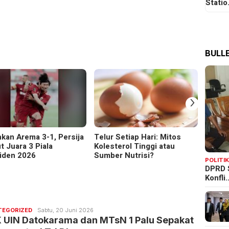
Stati
BULLE
›
hkan Arema 3-1, Persija
Telur Setiap Hari: Mitos
Pener
t Juara 3 Piala
Kolesterol Tinggi atau
Palu-
iden 2026
Sumber Nutrisi?
Dibuk
POLITI
DPRD 
Konfli
Redaksi
TEGORIZED
Sabtu, 20 Juni 2026
Bulletin
K UIN Datokarama dan MTsN 1 Palu Sepakat