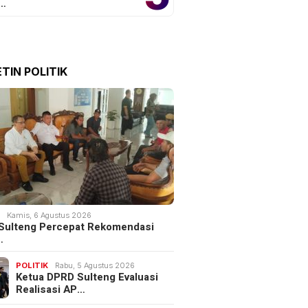
o…
TIN POLITIK
bangan Internasional
Rombongan AC Milan Tiba di
Guangzhou Resmi
Jakarta
a
K
Kamis, 6 Agustus 2026
Sulteng Percepat Rekomendasi
…
POLITIK
Rabu, 5 Agustus 2026
Ketua DPRD Sulteng Evaluasi
Realisasi AP…