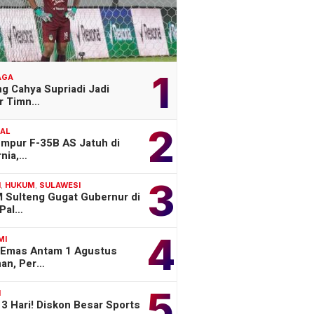
1
AGA
g Cahya Supriadi Jadi
er Timn…
2
NAL
empur F-35B AS Jatuh di
rnia,…
3
H
,
HUKUM
,
SULAWESI
 Sulteng Gugat Gubernur di
Pal…
4
MI
 Emas Antam 1 Agustus
han, Per…
5
H
3 Hari! Diskon Besar Sports