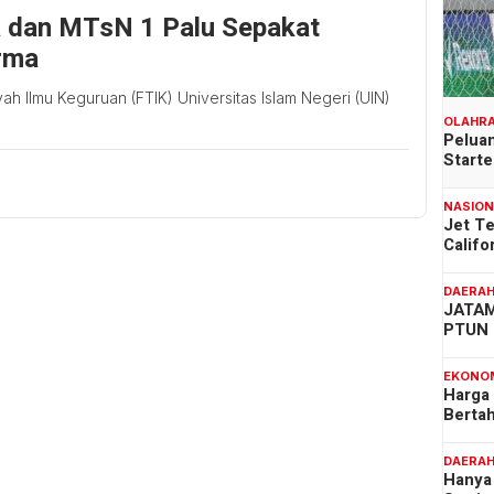
 dan MTsN 1 Palu Sepakat
rma
ah Ilmu Keguruan (FTIK) Universitas Islam Negeri (UIN)
OLAHR
Peluan
Start
NASIO
Jet T
Califo
DAERA
JATAM
PTUN 
EKONO
Harga
Berta
DAERA
Hanya 