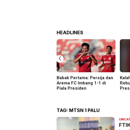
HEADLINES
‹
Babak Pertama: Persija dan
Kala
Arema FC Imbang 1-1 di
Rebu
Piala Presiden
Pres
TAG:
MTSN 1 PALU
UNCA
FTI