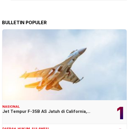
BULLETIN POPULER
1
NASIONAL
Jet Tempur F-35B AS Jatuh di California,…
DAERAH
,
HUKUM
,
SULAWESI