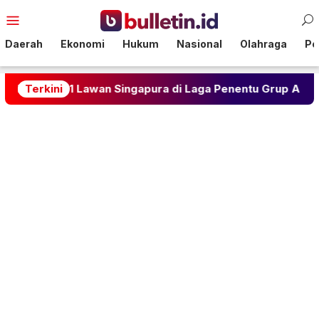
Loncat
Menu
ke
Mobile
konten
Daerah
Ekonomi
Hukum
Nasional
Olahraga
Pol
bang 1-1 Lawan Singapura di Laga Penentu Grup A Piala AFF
Terkini