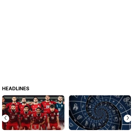
HEADLINES
‹
›