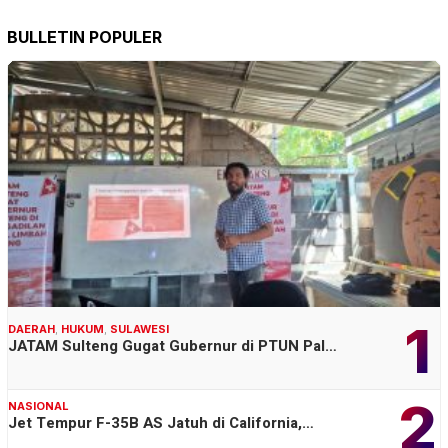
BULLETIN POPULER
1
DAERAH
,
HUKUM
,
SULAWESI
JATAM Sulteng Gugat Gubernur di PTUN Pal…
2
NASIONAL
Jet Tempur F-35B AS Jatuh di California,…