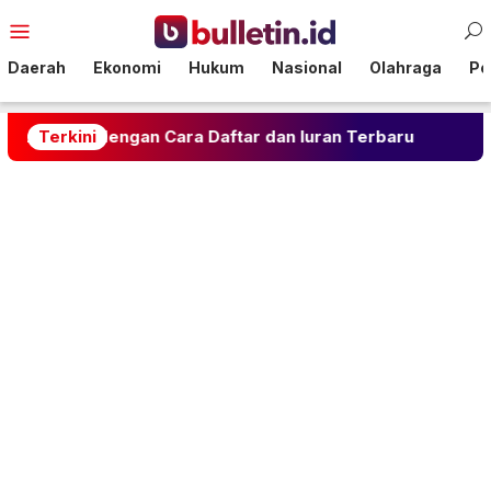
Loncat
Menu
ke
Mobile
konten
Daerah
Ekonomi
Hukum
Nasional
Olahraga
Pol
n Cara Daftar dan Iuran Terbaru
Terkini
Rahasia Gulai Kam