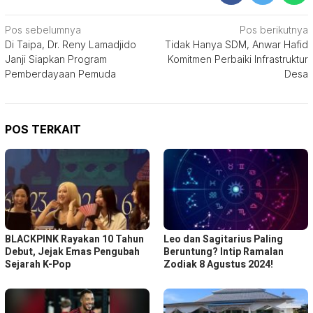
Navigasi
Pos sebelumnya
Pos berikutnya
Di Taipa, Dr. Reny Lamadjido
Tidak Hanya SDM, Anwar Hafid
pos
Janji Siapkan Program
Komitmen Perbaiki Infrastruktur
Pemberdayaan Pemuda
Desa
POS TERKAIT
BLACKPINK Rayakan 10 Tahun
Leo dan Sagitarius Paling
Debut, Jejak Emas Pengubah
Beruntung? Intip Ramalan
Sejarah K-Pop
Zodiak 8 Agustus 2024!