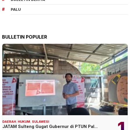
PALU
BULLETIN POPULER
1
DAERAH
,
HUKUM
,
SULAWESI
JATAM Sulteng Gugat Gubernur di PTUN Pal…