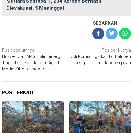
Mutiara Sentosa II , 234 Korban Berhasil
Dievakuasi, 5 Meninggal
SEBARKAN
Navigasi
Pos sebelumnya
Pos berikutnya
Huawei dan AMSI Jalin Sinergi
Doli Kurnia ingatkan Forhati beri
pos
Tingkatkan Kecakapan Digital
penguatan untuk perempuan
Media Siber di Indonesia
POS TERKAIT