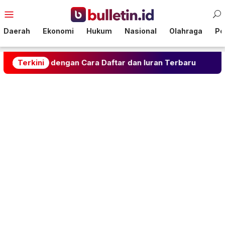
Loncat
Menu
ke
Mobile
konten
Daerah
Ekonomi
Hukum
Nasional
Olahraga
Pol
engan Cara Daftar dan Iuran Terbaru
Terkini
Rahasia Gula