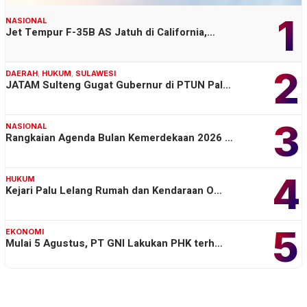
1
NASIONAL
Jet Tempur F-35B AS Jatuh di California,…
2
DAERAH
,
HUKUM
,
SULAWESI
JATAM Sulteng Gugat Gubernur di PTUN Pal…
3
NASIONAL
Rangkaian Agenda Bulan Kemerdekaan 2026 …
4
HUKUM
Kejari Palu Lelang Rumah dan Kendaraan O…
5
EKONOMI
Mulai 5 Agustus, PT GNI Lakukan PHK terh…