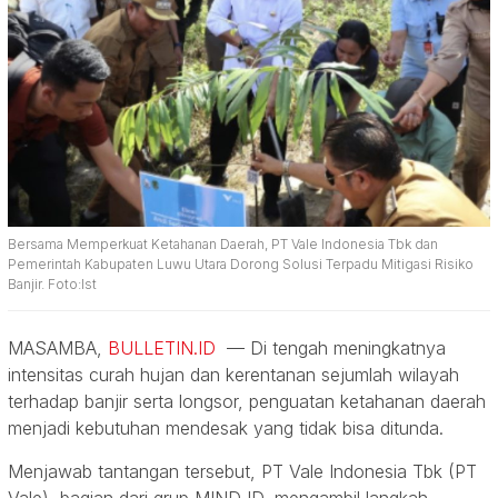
Bersama Memperkuat Ketahanan Daerah, PT Vale Indonesia Tbk dan
Pemerintah Kabupaten Luwu Utara Dorong Solusi Terpadu Mitigasi Risiko
Banjir. Foto:Ist
MASAMBA,
BULLETIN.ID
— Di tengah meningkatnya
intensitas curah hujan dan kerentanan sejumlah wilayah
terhadap banjir serta longsor, penguatan ketahanan daerah
menjadi kebutuhan mendesak yang tidak bisa ditunda.
Menjawab tantangan tersebut, PT Vale Indonesia Tbk (PT