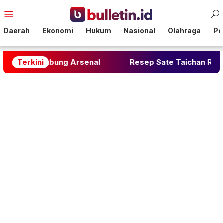
Loncat
Menu
ke
Mobile
konten
Daerah
Ekonomi
Hukum
Nasional
Olahraga
Pol
Gabung Arsenal
Terkini
Resep Sate Taichan Rumahan: Raha