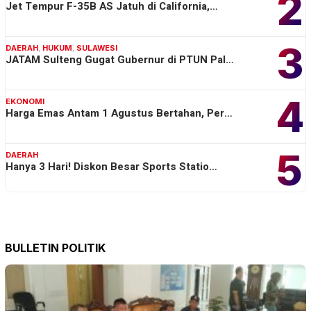
2
Jet Tempur F-35B AS Jatuh di California,…
3
DAERAH
,
HUKUM
,
SULAWESI
JATAM Sulteng Gugat Gubernur di PTUN Pal…
4
EKONOMI
Harga Emas Antam 1 Agustus Bertahan, Per…
5
DAERAH
Hanya 3 Hari! Diskon Besar Sports Statio…
BULLETIN POLITIK