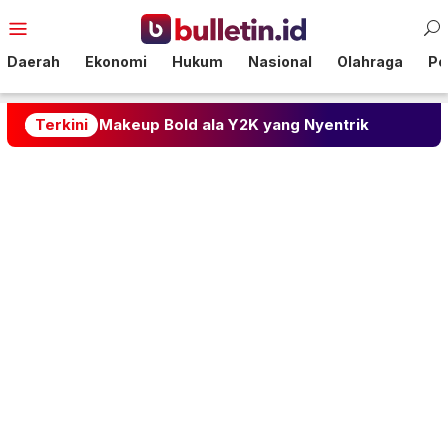
Loncat
Menu
ke
Mobile
konten
Daerah
Ekonomi
Hukum
Nasional
Olahraga
Pol
en Makeup Bold ala Y2K yang Nyentrik
Terkini
Harga Emas 1 