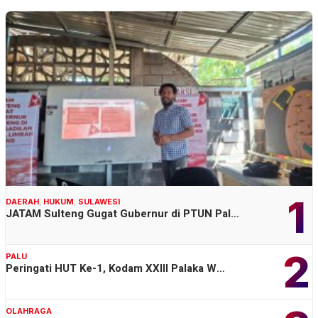
1
DAERAH
,
HUKUM
,
SULAWESI
JATAM Sulteng Gugat Gubernur di PTUN Pal…
2
PALU
Peringati HUT Ke-1, Kodam XXIII Palaka W…
OLAHRAGA