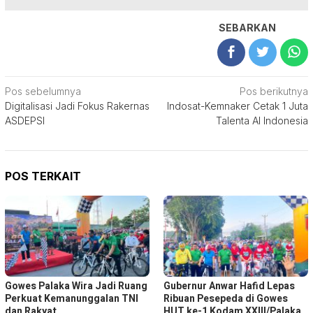
SEBARKAN
Navigasi
Pos sebelumnya
Pos berikutnya
Digitalisasi Jadi Fokus Rakernas
Indosat-Kemnaker Cetak 1 Juta
pos
ASDEPSI
Talenta AI Indonesia
POS TERKAIT
Gowes Palaka Wira Jadi Ruang
Gubernur Anwar Hafid Lepas
Perkuat Kemanunggalan TNI
Ribuan Pesepeda di Gowes
dan Rakyat
HUT ke-1 Kodam XXIII/Palaka