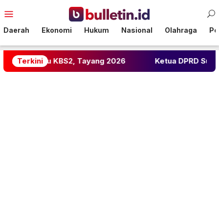
Loncat
Menu
ke
Mobile
konten
Daerah
Ekonomi
Hukum
Nasional
Olahraga
Pol
KBS2, Tayang 2026
Terkini
Ketua DPRD Sulteng: Adat Jadi 