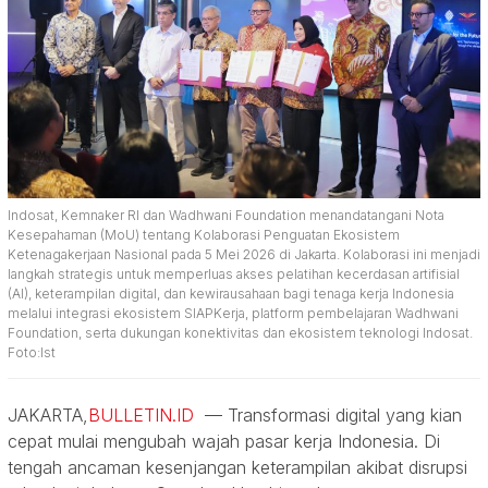
Indosat, Kemnaker RI dan Wadhwani Foundation menandatangani Nota
Kesepahaman (MoU) tentang Kolaborasi Penguatan Ekosistem
Ketenagakerjaan Nasional pada 5 Mei 2026 di Jakarta. Kolaborasi ini menjadi
langkah strategis untuk memperluas akses pelatihan kecerdasan artifisial
(AI), keterampilan digital, dan kewirausahaan bagi tenaga kerja Indonesia
melalui integrasi ekosistem SIAPKerja, platform pembelajaran Wadhwani
Foundation, serta dukungan konektivitas dan ekosistem teknologi Indosat.
Foto:Ist
JAKARTA,
BULLETIN.ID
— Transformasi digital yang kian
cepat mulai mengubah wajah pasar kerja Indonesia. Di
tengah ancaman kesenjangan keterampilan akibat disrupsi